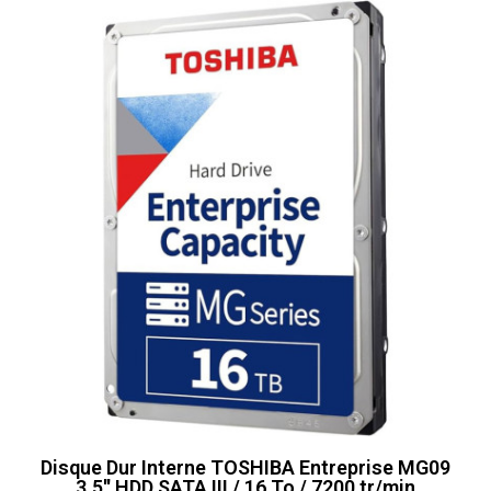
Disque Dur Interne TOSHIBA Entreprise MG09
3.5'' HDD SATA III / 16 To / 7200 tr/min