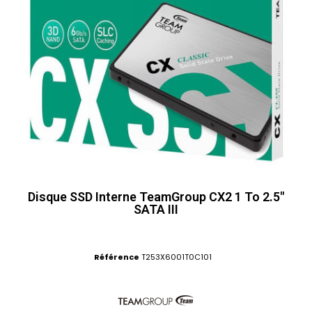
Disque SSD Interne TeamGroup CX2 1 To 2.5"
SATA III
Référence
T253X6001T0C101