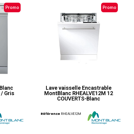
Promo
Promo
tBlanc
Lave vaisselle Encastrable
/ Gris
MontBlanc RHEALVE12M 12
COUVERTS-Blanc
Référence
RHEALVE12M