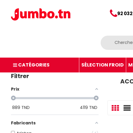
92 032
CATÉGORIES
SÉLECTION FROID
M
Filtrer
ACC
Prix
889
TND
4119
TND
Fabricants