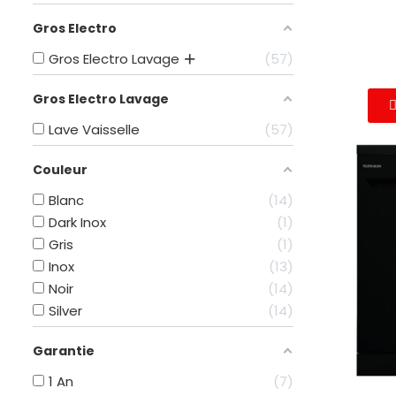
Gros Electro
Gros Electro Lavage
57
Gros Electro Lavage
Lave Vaisselle
57
Couleur
Blanc
14
Dark Inox
1
Gris
1
Inox
13
Noir
14
Silver
14
Garantie
1 An
7