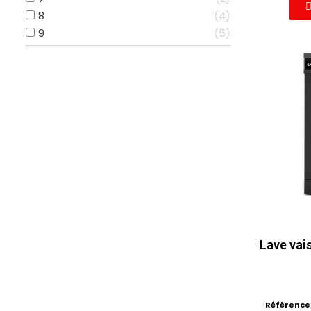
8
4
9
5
Lave vai
Référence