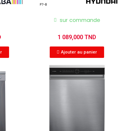
P7-B
sur commande
D
1 089,000 TND
er
Ajouter au panier