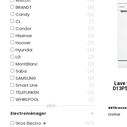
Ariston
4
BRANDT
6
Candy
5
CL
1
Condor
7
Hisense
3
Hoover
11
Hyundai
4
LG
2
MontBlanc
2
Saba
4
SAMSUNG
2
Lave 
Smart Line
1
D13P5
TELEFUNKEN
4
WHIRLPOOL
1
plus...
Référence
Electroménager
D13P5W
Gros Electro
57