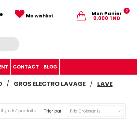
0
Mon Panier
e
Ma wishlist
0,000 TND
ENT
CONTACT
BLOG
O
GROS ELECTRO LAVAGE
LAVE
Il y a 57 produits.
Trier par :
Prix Croissants