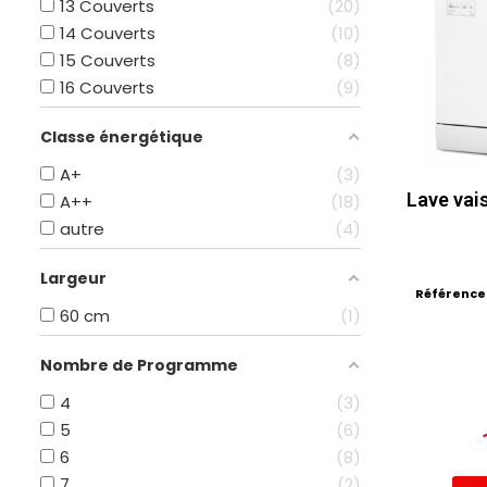
13 Couverts
20
14 Couverts
10
15 Couverts
8
16 Couverts
9
Classe énergétique
A+
3
Lave vai
A++
18
autre
4
Largeur
Référence
60 cm
1
Nombre de Programme
4
3
5
6
6
8
7
2