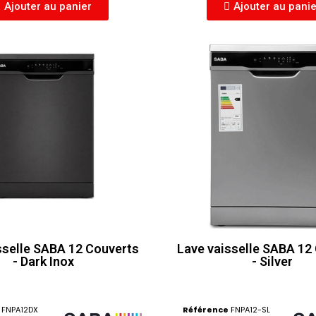
Ajouter au panier
Ajouter au pani
sselle SABA 12 Couverts
Lave vaisselle SABA 12
- Dark Inox
- Silver
FNPA12DX
Référence
FNPA12-SL