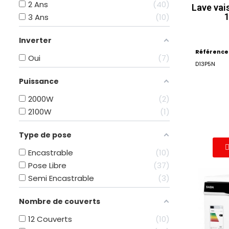
2 Ans
40
Lave vai
3 Ans
10
Inverter
Référence
Oui
7
D13P5N
Puissance
2000W
2
2100W
1
Type de pose
Encastrable
10
Pose Libre
37
Semi Encastrable
3
Nombre de couverts
12 Couverts
10