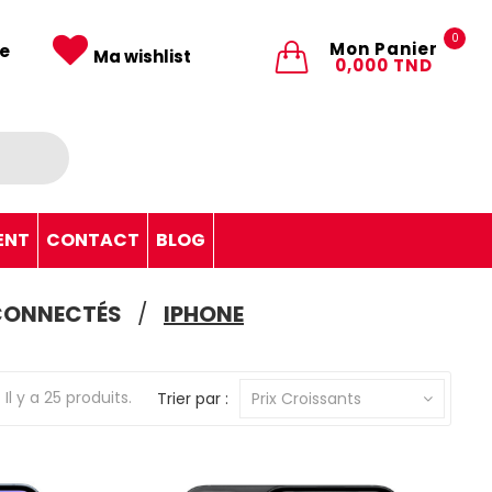
0
Mon Panier
e
Ma wishlist
0,000 TND
ENT
CONTACT
BLOG
 CONNECTÉS
IPHONE
Il y a 25 produits.
Trier par :
Prix Croissants