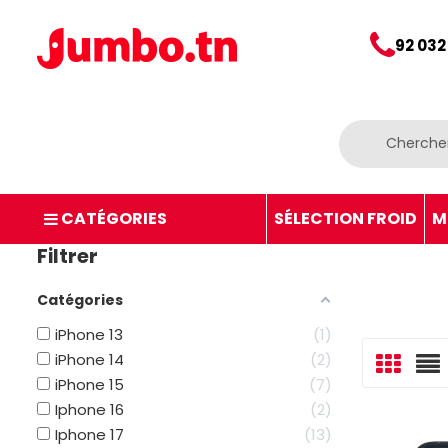
92 032
CATÉGORIES
SÉLECTION FROID
M
Filtrer
Catégories
iPhone 13
1
iPhone 14
2
iPhone 15
7
Iphone 16
2
Iphone 17
13