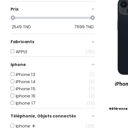
Prix
2549
TND
7699
TND
Fabricants
APPLE
25
Iphone
iPhone 13
1
iPhone 14
2
iPhon
iPhone 15
7
Iphone 16
2
Iphone 17
13
Référence
Téléphonie, Objets connectés
Iphone
25