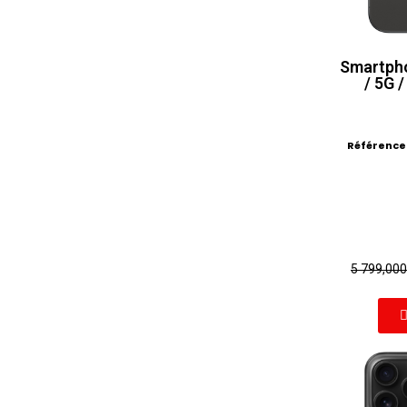
Smartpho
/ 5G /
Référence
5 799,00