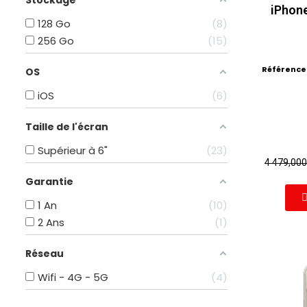
Stockage
iPhone
128 Go
8
256 Go
15
Référence
OS
iOS
6
Taille de l'écran
Supérieur à 6"
23
4 479,00
Garantie
1 An
10
2 Ans
1
Réseau
Wifi - 4G - 5G
4