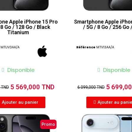
ne Apple iPhone 15 Pro
Smartphone Apple iPho
 8 Go / 128 Go / Black
/ 5G / 8 Go / 256 Go 
Titanium
MTUV3AA/A
Référence
MTV13AA/A
Disponible
Disponible
5 569,000 TND
5 699,0
0 TND
6 099,000 TND
Ajouter au panier
Ajouter au pani
Promo