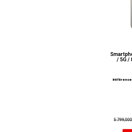
Smartpho
/ 5G /
Référence
5 799,00