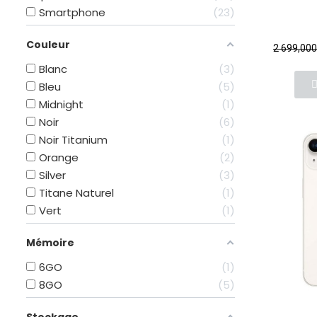
Smartphone
23
Couleur
2 699,00
Blanc
3
Bleu
5
Midnight
1
Noir
6
Noir Titanium
1
Orange
2
Silver
3
Titane Naturel
1
Vert
1
Mémoire
6GO
1
8GO
5