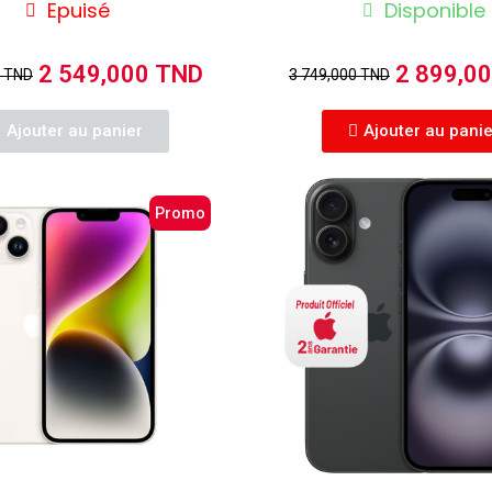
Epuisé
Disponible
2 549,000 TND
2 899,0
0 TND
3 749,000 TND
Ajouter au panier
Ajouter au pani
Promo