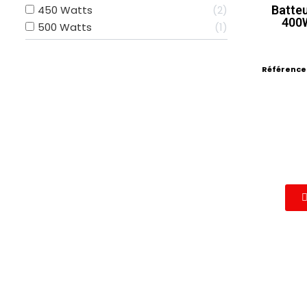
Batte
450 Watts
2
400
500 Watts
1
Référence