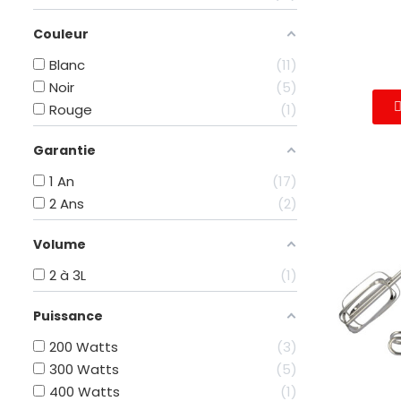
Couleur
Blanc
11
Noir
5
Rouge
1
Garantie
1 An
17
2 Ans
2
Volume
2 à 3L
1
Puissance
200 Watts
3
300 Watts
5
400 Watts
1