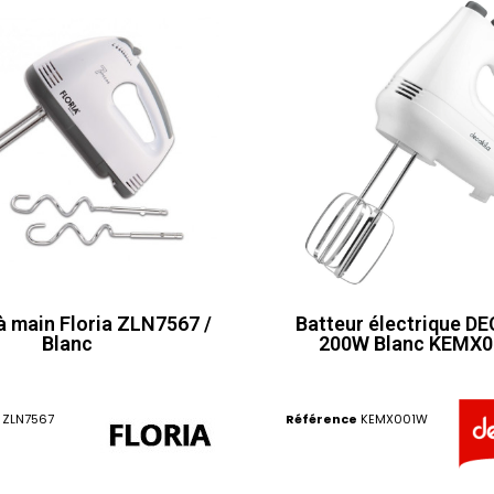
à main Floria ZLN7567 /
Batteur électrique D
Blanc
200W Blanc KEMX
ZLN7567
Référence
KEMX001W