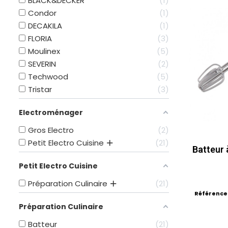
BLACK&DECKER
1
Condor
1
DECAKILA
1
FLORIA
3
Moulinex
5
SEVERIN
2
Techwood
5
Tristar
3
Electroménager
Gros Electro
2
Petit Electro Cuisine
21
Batteur 
Petit Electro Cuisine
Préparation Culinaire
21
Référence
Préparation Culinaire
Batteur
21