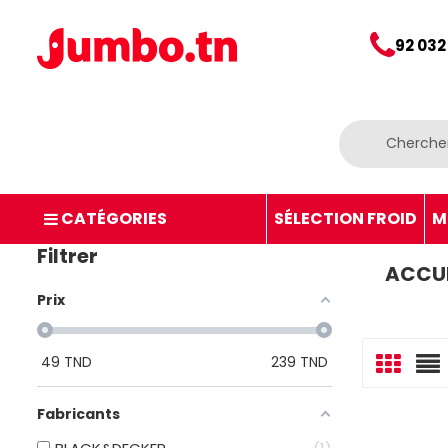
92 032
CATÉGORIES
SÉLECTION FROID
M
Filtrer
ACCUE
Prix
49
TND
239
TND
Fabricants