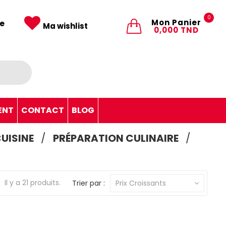
0
Mon Panier
e
Ma wishlist
0,000 TND
ENT
CONTACT
BLOG
CUISINE
PRÉPARATION CULINAIRE
Il y a 21 produits.
Trier par :
Prix Croissants