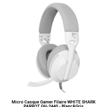
Micro Casque Gamer Filaire WHITE SHARK
PARROT GH-2440 - Blanc&Gris