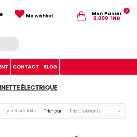
0
Mon Panier
e
Ma wishlist
0,000 TND
ENT
CONTACT
BLOG
INETTE ÉLECTRIQUE
Il y a 8 produits.
Trier par :
Prix Croissants