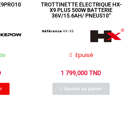
 E9PRO10
TROTTINETTE ÉLECTRIQUE HX-
X9 PLUS 500W BATTERIE
36V/15.6AH/ PNEUS10"
Référence
HX-X9
de
Epuisé
D
1 799,000 TND
er
Ajouter au panier