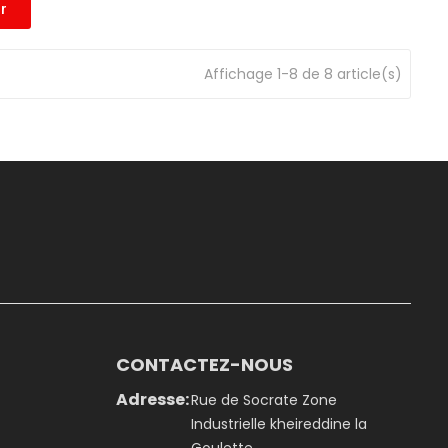
er
Affichage 1-8 de 8 article(s)
CONTACTEZ-NOUS
Adresse:
Rue de Socrate Zone
Industrielle kheireddine la
Goulette