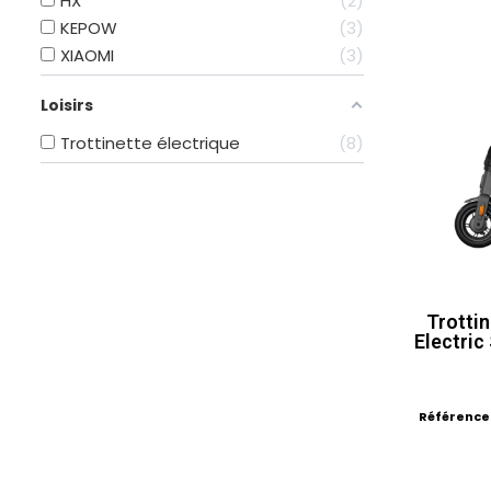
HX
2
KEPOW
3
XIAOMI
3
Loisirs
Trottinette électrique
8
Trottin
Electric
Référence