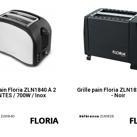
pain Floria ZLN1840 À 2
Grille pain Floria ZLN1
TES / 700W / Inox
- Noir
ZLN1840
Référence
ZLN1826