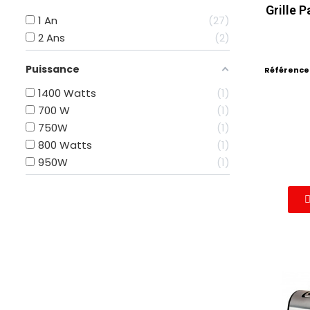
Grille 
1 An
27
2 Ans
2
Puissance
Référence
1400 Watts
1
700 W
1
750W
1
800 Watts
1
950W
1