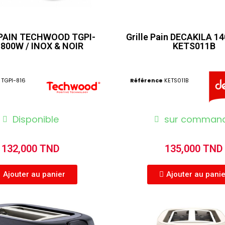
 PAIN TECHWOOD TGPI-
Grille Pain DECAKILA 1
/ 800W / INOX & NOIR
KETS011B
TGPI-816
Référence
KETS011B
Disponible
sur comman
132,000 TND
135,000 TND
Ajouter au panier
Ajouter au pani