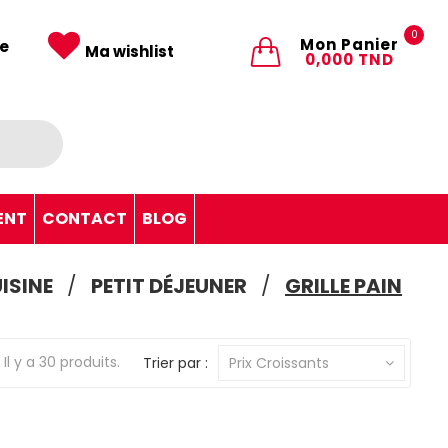
0
Mon Panier
e
Ma wishlist
0,000 TND
ENT
CONTACT
BLOG
ISINE
PETIT DÉJEUNER
GRILLE PAIN
Il y a 30 produits.
Trier par :
Prix Croissants