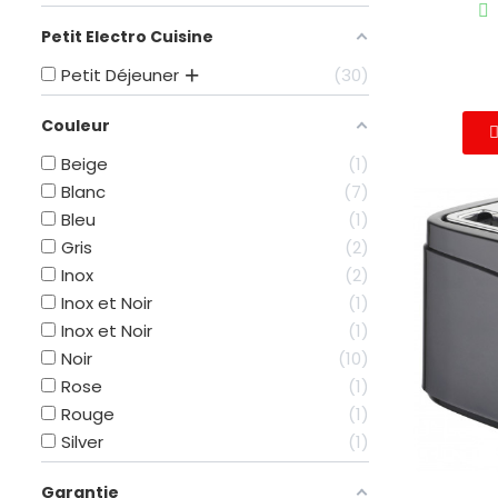
Petit Electro Cuisine
Petit Déjeuner
30
Couleur
Beige
1
Blanc
7
Bleu
1
Gris
2
Inox
2
Inox et Noir
1
Inox et Noir
1
Noir
10
Rose
1
Rouge
1
Silver
1
Garantie