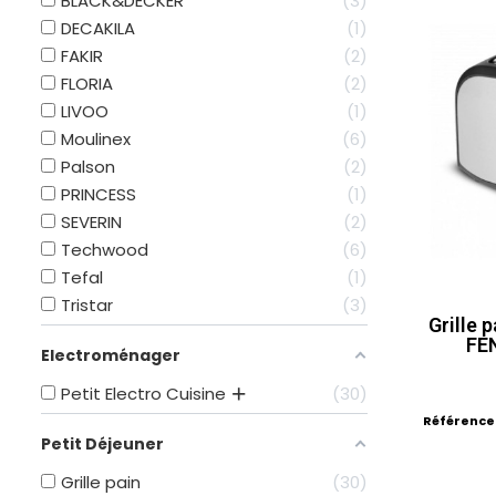
BLACK&DECKER
3
DECAKILA
1
FAKIR
2
FLORIA
2
LIVOO
1
Moulinex
6
Palson
2
PRINCESS
1
SEVERIN
2
Techwood
6
Tefal
1
Tristar
3
Grille 
FEN
Electroménager
Petit Electro Cuisine
30
Référence
Petit Déjeuner
Grille pain
30