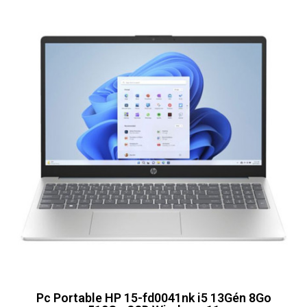
Pc Portable HP 15-fd0041nk i5 13Gén 8Go