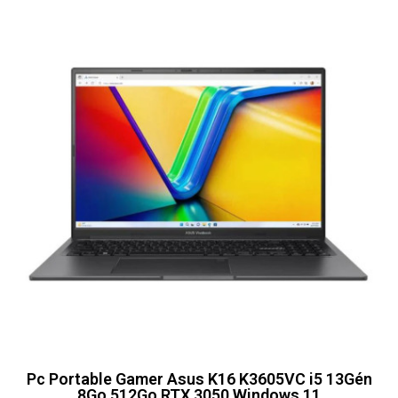
Pc Portable Gamer Asus K16 K3605VC i5 13Gén
8Go 512Go RTX 3050 Windows 11