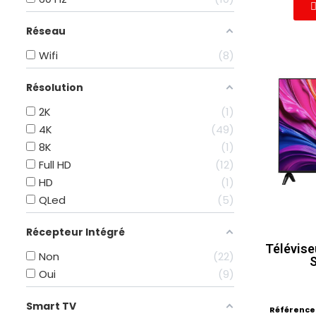
Réseau
Wifi
8
Résolution
2K
1
4K
49
8K
1
Full HD
12
HD
1
QLed
5
Récepteur Intégré
Télévise
Non
22
Oui
9
Smart TV
Référence