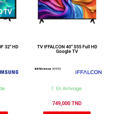
F 32" HD
TV IFFALCON 40" S55 Full HD
Google TV
Référence
40S55
de
En Arrivage
749,000 TND