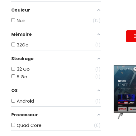
Couleur
Noir
12
Mémoire
32Go
1
Stockage
32 Go
1
8 Go
1
OS
Android
1
Processeur
Quad Core
6