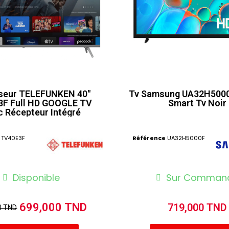
iseur TELEFUNKEN 40"
Tv Samsung UA32H5000
F Full HD GOOGLE TV
Smart Tv Noir
c Récepteur Intégré
TV40E3F
Référence
UA32H5000F
Disponible
Sur Comman
699,000 TND
719,000 TND
0 TND