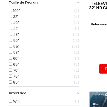
Taille de l'écran
TELEEV
32" HD 
100"
2
32"
4
40"
4
Référence
42"
1
43"
12
50"
16
55"
23
58"
2
60"
1
65"
15
70"
2
75"
8
85"
6
Interface
Wifi
1