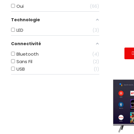
Oui
66
Technologie
LED
3
Connectivité
Bluetooth
4
Sans Fil
2
USB
1