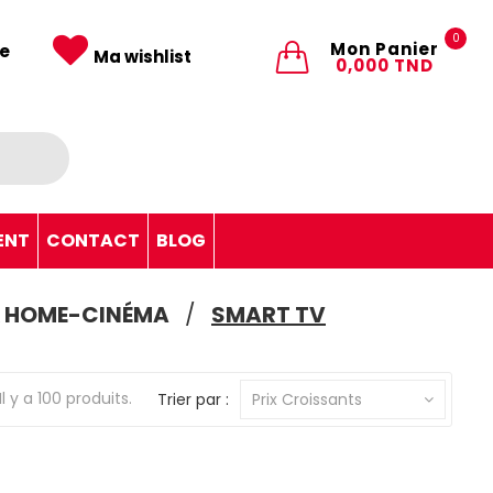
0
Mon Panier
e
Ma wishlist
0,000 TND
ENT
CONTACT
BLOG
 & HOME-CINÉMA
SMART TV
Il y a 100 produits.
Trier par :
Prix Croissants