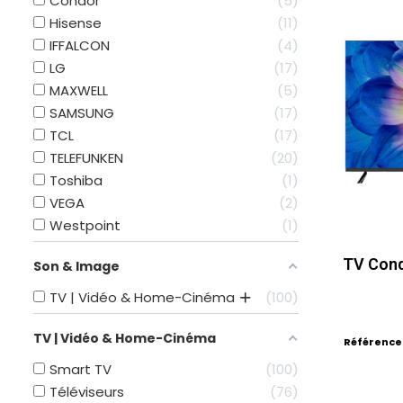
Condor
5
Hisense
11
IFFALCON
4
LG
17
MAXWELL
5
SAMSUNG
17
TCL
17
TELEFUNKEN
20
Toshiba
1
VEGA
2
Westpoint
1
TV Cond
Son & Image
TV | Vidéo & Home-Cinéma
100
TV | Vidéo & Home-Cinéma
Référence
Smart TV
100
Téléviseurs
76