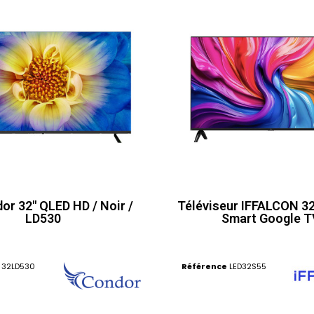
or 32" QLED HD / Noir /
Téléviseur IFFALCON 3
LD530
Smart Google T
32LD530
Référence
LED32S55