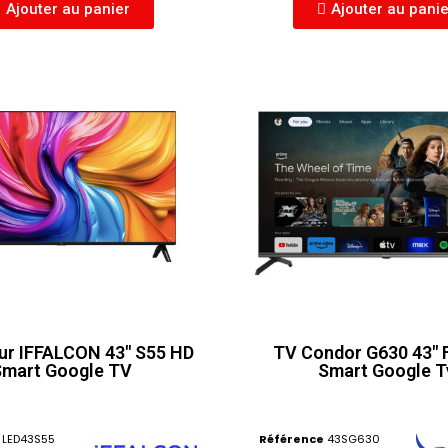
Ajouter au panier
Ajouter au pani
ur IFFALCON 43" S55 HD
TV Condor G630 43" F
Smart Google TV
Smart Google T
LED43S55
Référence
43SG630