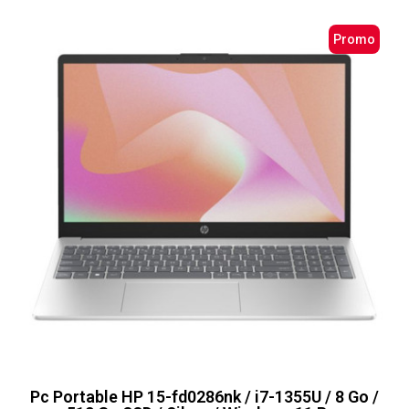
Promo
Pc Portable HP 15-fd0286nk / i7-1355U / 8 Go /