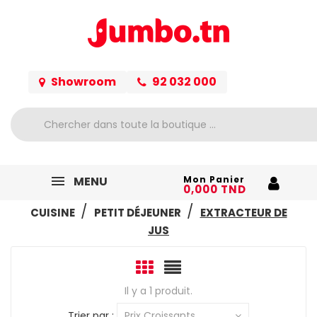
Showroom
92 032 000
MENU
Mon Panier
0,000 TND
ACCUEIL
ELECTROMÉNAGER
PETIT ELECTRO
CUISINE
PETIT DÉJEUNER
EXTRACTEUR DE
JUS
Il y a 1 produit.
Trier par :
Prix Croissants