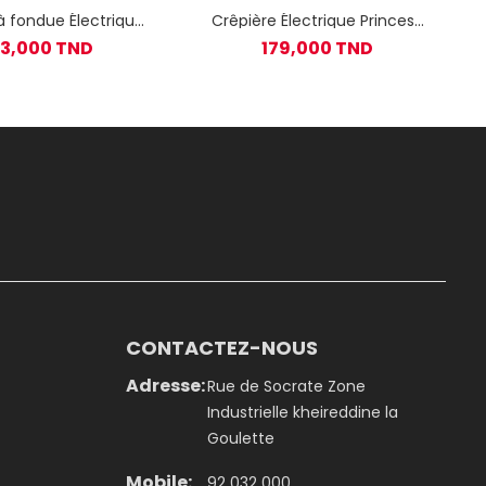
à fondue Électrique
Crêpière Électrique Princess
FO2470 1500W - Noir
492227
83,000 TND
179,000 TND
CONTACTEZ-NOUS
Adresse:
Rue de Socrate Zone
Industrielle kheireddine la
Goulette
Mobile:
92 032 000