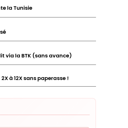
te la Tunisie
isé
it via la BTK (sans avance)
 2X à 12X sans paperasse !