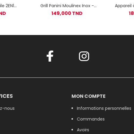
le 2EN1
Grill Panini Moulinex Inox -
Appareil 
rill 4.2L -
SM156140
SEVERIN 
TND
149,000 TND
1
ICES
MON COMPTE
z-nous
Informations personnelles
Commandes
Avoirs