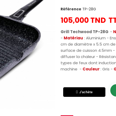
Référence
TP-28G
105,000 TND
T
Grill Techwood TP-28G
-
N
-
Matériau
: Aluminium - En
cm de diamètre x 5.5 cm de 
surface de cuisson 4.5mm - F
diffuser la chaleur - Résista
types de feux dont induction 
machine -
Couleur
: Gris -
J'achète