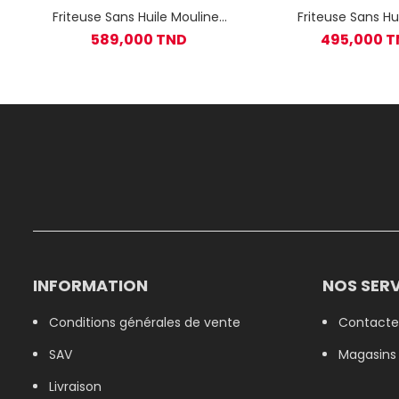
Friteuse Sans Huile Moulinex
Friteuse Sans Hui
Easy Fry & Grill Digital
MOULINEX Air Fry & G
589,000 TND
495,000 
EZ505810 1400 W - Noir
Noir
INFORMATION
NOS SERV
Conditions générales de vente
Contacte
SAV
Magasins
Livraison