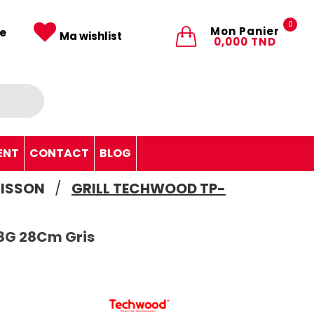
0
Mon Panier
e
Ma wishlist
0,000 TND
ENT
CONTACT
BLOG
UISSON
GRILL TECHWOOD TP-
8G 28Cm Gris