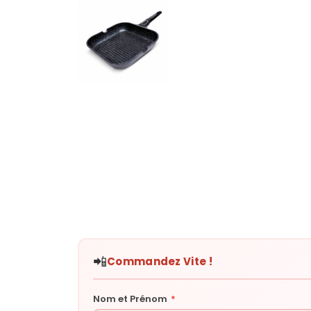
📲
Commandez Vite !
Nom et Prénom
*