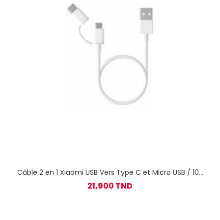
Câble 2 en 1 Xiaomi USB Vers Type C et Micro USB / 100
Cm / Blanc
21,900 TND