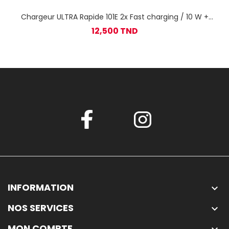
Chargeur ULTRA Rapide 101E 2x Fast charging / 10 W +
CABLE TYPE C
12,500 TND
INFORMATION

NOS SERVICES

MON COMPTE