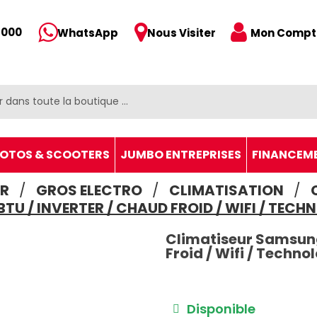
 000
Mon Compt
WhatsApp
Nous Visiter
OTOS & SCOOTERS
JUMBO ENTREPRISES
FINANCEM
R
GROS ELECTRO
CLIMATISATION
TU / INVERTER / CHAUD FROID / WIFI / TECH
Climatiseur Samsung
Froid / Wifi / Techn
Disponible