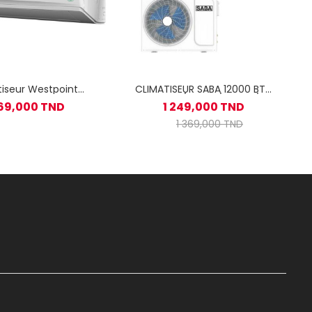
tiseur Westpoint
CLIMATISEUR SABA 12000 BTU
 9000 BTU Chaud &
CHAUD/FROID / Blanc /
569,000 TND
1 249,000 TND
Froid Blanc
SABW12H-W
1 369,000 TND