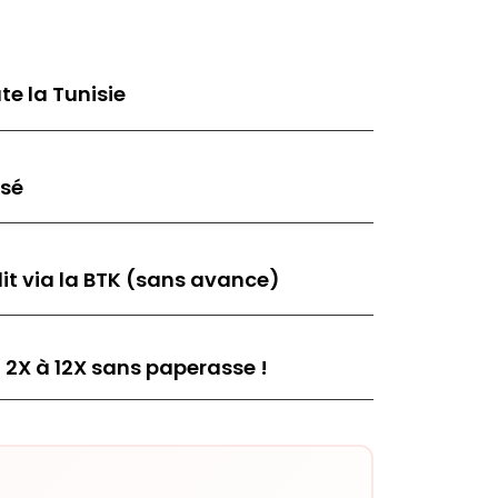
te la Tunisie
isé
it via la BTK (sans avance)
 2X à 12X sans paperasse !