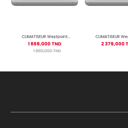
CLIMATISEUR Westpoint
CLIMATISEUR We
Inverter 12000 BTU / CHAUD &
Inverter 18000 BTU
1 659,000 TND
2 379,000 
FROID
FROID
1 889,000 TND