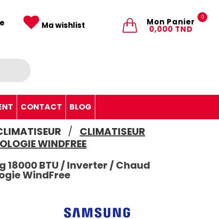
0
Mon Panier
e
Ma wishlist
0,000 TND
ENT
CONTACT
BLOG
CLIMATISEUR
CLIMATISEUR
NOLOGIE WINDFREE
 18000 BTU / Inverter / Chaud
ologie WindFree