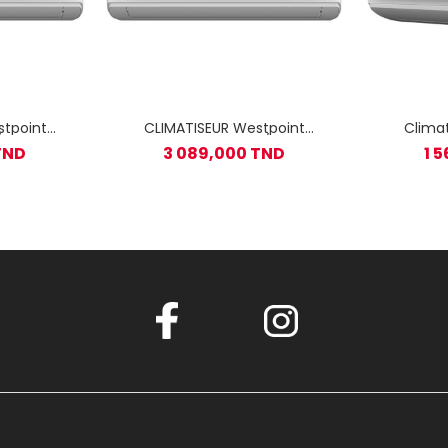
stpoint
CLIMATISEUR Westpoint
Clima
 / CHAUD &
Inverter 24000 BTU / CHAUD
Inverter
TND
3 089,000 TND
1 
& FROID