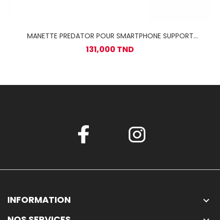
MANETTE PREDATOR POUR SMARTPHONE SUPPORT
INCLUS / Noir
131,000 TND
INFORMATION

NOS SERVICES