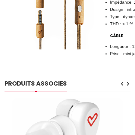
Impédance:
Design : intr
Type : dyna
THD : < 1 %
CÂBLE
Longueur : 
Prise : mini
PRODUITS ASSOCIÉS