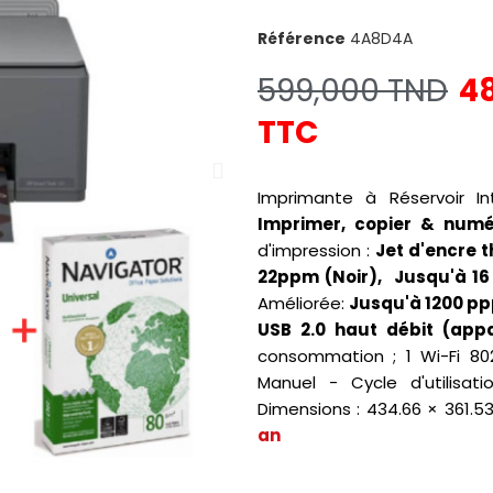
Référence
4A8D4A
599,000 TND
4
TTC
Imprimante à Réservoir I
Imprimer, copier & numé
d'impression :
Jet d'encre 
22ppm (Noir), Jusqu'à 1
Améliorée:
Jusqu'à 1200 p
USB 2.0 haut débit (appa
consommation ; 1 Wi-Fi 802.
Manuel - Cycle d'utilisa
Dimensions : 434.66 × 361.5
an