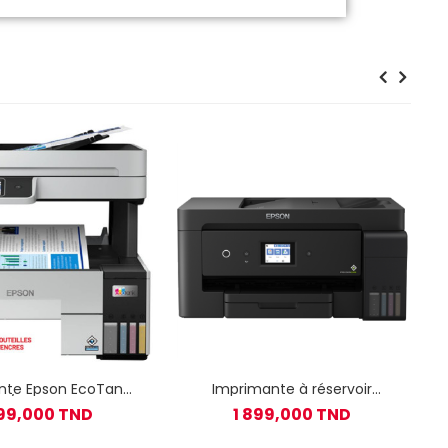
nte Epson EcoTank
Imprimante à réservoir
/WiFi + 5 Bouteilles
intégré Multifonctions 4 en 1
499,000 TND
1 899,000 TND
D'encres
Epson EcoTank L14150 A3+