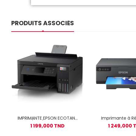
PRODUITS ASSOCIÉS
IMPRIMANTE EPSON ECOTANK
Imprimante à Ré
L6270 / A4 / Wifi + Bouteilles
Intégré EPSON 
1 199,000 TND
1 249,000 
d'encre Epson
L8050 Couleur 