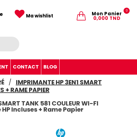
0
Mon Panier
e
Ma wishlist
0,000 TND
ENT
CONTACT
BLOG
RÉ
IMPRIMANTE HP 3EN1 SMART
S + RAME PAPIER
 SMART TANK 581 COULEUR WI-FI
e HP Incluses + Rame Papier