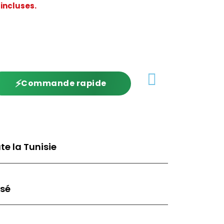
 incluses.
⚡
Commande rapide
te la Tunisie
isé