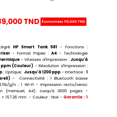
89,000 TND
Économisez 110,000 TND
ntégré
HP Smart Tank 581
- Fonctions :
riser
- Format Papier :
A4
- Technologie
thermique
- Vitesses d'impression :
Jusqu'à
6 ppm (Couleur)
- Résolution d'impression :
pp
; Optique:
Jusqu'à 1200 ppp
- Interface :
1
reil)
- Connectivité : 1 Bluetooth basse
11b/g/n ; 1 Wi-Fi - Impression recto/verso:
tion (mensuel, A4): Jusqu'à 3000 pages -
3 × 157.26 mm - Couleur : Noir -
Garantie : 1