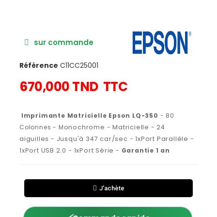
sur commande
Référence
C11CC25001
670,000 TND
TTC
Imprimante Matricielle Epson LQ-350
- 80
Colonnes - M
onochrome - Matricielle - 24
aiguilles - Jusqu'à 347 car/sec - 1xPort Parallèle -
1xPort USB 2.0 - 1xPort Série
-
Garantie 1 an
J'achète