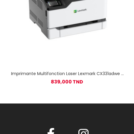
Imprimante Multifonction Laser Lexmark CX331adwe /
Couleur / A4 / Wi-Fi / Blanc
839,000 TND