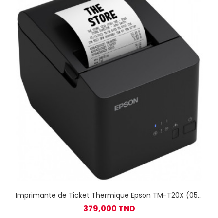
Imprimante de Ticket Thermique Epson TM-T20X (051)
USB / Noir
379,000 TND