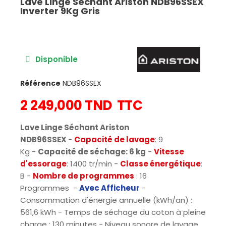
Lave Linge Séchant Ariston NDB96SSEX
Inverter 9Kg Gris
Disponible
Référence
NDB96SSEX
2 249,000 TND
TTC
Lave Linge Séchant Ariston
NDB96SSEX
-
Capacité
de lavage
: 9
Kg
-
Capacité de séchage: 6 kg
-
Vitesse
d'essorage
: 1400 tr/min -
Classe énergétique
:
B -
Nombre de programmes
: 16
Programmes
-
Avec Afficheur
-
Consommation d'énergie annuelle (kWh/an) :
561,6 kWh - Temps de séchage du coton à pleine
charge : 130 minutes - Niveau sonore de lavage