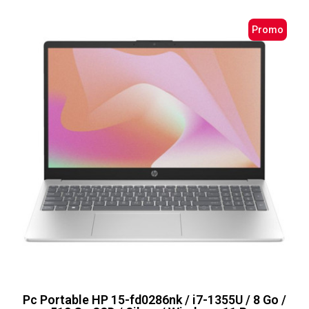
Promo
Pc Portable HP 15-fd0286nk / i7-1355U / 8 Go /