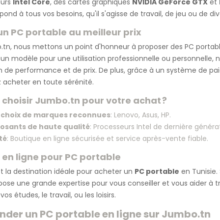
eurs
Intel Core
, des cartes graphiques
NVIDIA GeForce GTX
et
ond à tous vos besoins, qu'il s'agisse de travail, de jeu ou de di
un PC portable au meilleur prix
tn, nous mettons un point d'honneur à proposer des PC portabl
un modèle pour une utilisation professionnelle ou personnelle, 
 de performance et de prix. De plus, grâce à un système de pa
 acheter en toute sérénité.
 choisir Jumbo.tn pour votre achat ?
 choix de marques reconnues
: Lenovo, Asus, HP.
sants de haute qualité
: Processeurs Intel de dernière génér
ité
: Boutique en ligne sécurisée et service après-vente fiable.
 en ligne pour PC portable
t la destination idéale pour acheter un
PC portable
en Tunisie.
pose une grande expertise pour vous conseiller et vous aider à 
vos études, le travail, ou les loisirs.
er un PC portable en ligne sur Jumbo.tn