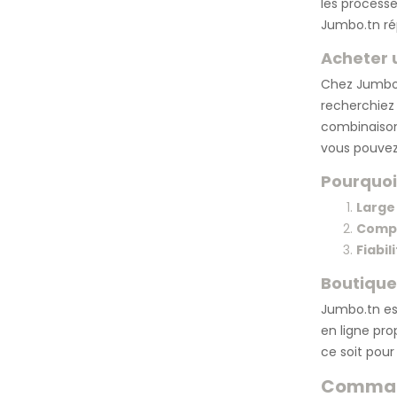
les process
Jumbo.tn rép
Acheter 
Chez Jumbo.
recherchiez 
combinaison
vous pouvez
Pourquoi
Large
Compo
Fiabil
Boutique
Jumbo.tn es
en ligne pro
ce soit pour 
Command