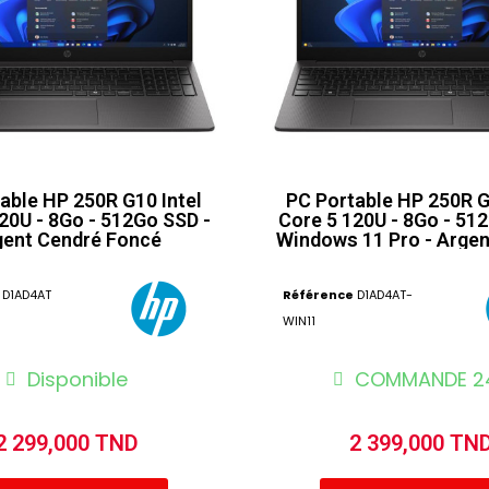
able HP 250R G10 Intel
PC Portable HP 250R G
20U - 8Go - 512Go SSD -
Core 5 120U - 8Go - 51
gent Cendré Foncé
Windows 11 Pro - Arge
Foncé
D1AD4AT
Référence
D1AD4AT-
WIN11
Disponible
COMMANDE 2
2 299,000 TND
2 399,000 TN