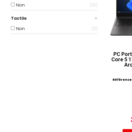
Non
10
Tactile
Non
2
PC Port
Core 5 1
Ar
Référence