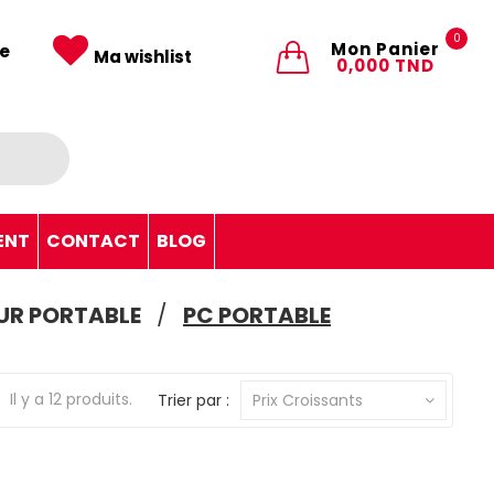
0
Mon Panier
e
Ma wishlist
0,000 TND
ENT
CONTACT
BLOG
UR PORTABLE
PC PORTABLE
Il y a 12 produits.
Trier par :
Prix Croissants