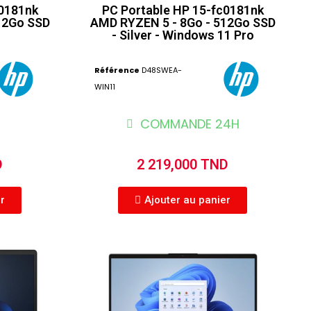
c0181nk
PC Portable HP 15-fc0181nk
12Go SSD
AMD RYZEN 5 - 8Go - 512Go SSD
- Silver - Windows 11 Pro
Référence
D48SWEA-
WIN11
COMMANDE 24H
D
2 219,000 TND
er
Ajouter au panier