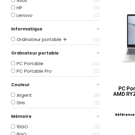
Asus
2
HP
8
Lenovo
2
Informatique
Ordinateur portable
12
Ordinateur portable
PC Portable
12
PC Portable Pro
2
Couleur
PC Por
AMD RYZ
Argent
8
Gris
2
Référence
Mémoire
16GO
2
8GO
10