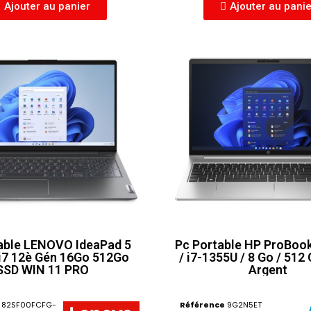
Ajouter au panier
Ajouter au pani
able LENOVO IdeaPad 5
Pc Portable HP ProBoo
i7 12è Gén 16Go 512Go
/ i7-1355U / 8 Go / 512
SSD WIN 11 PRO
Argent
82SF00FCFG-
Référence
9G2N5ET