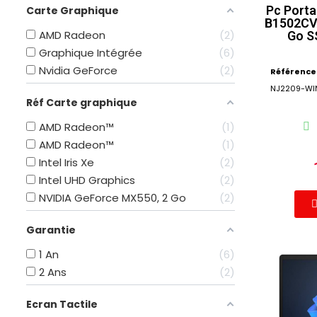
Pc Porta
Carte Graphique
B1502CVA
AMD Radeon
2
Go S
Graphique Intégrée
6
Nvidia GeForce
2
Référence
NJ2209-WIN
Réf Carte graphique
AMD Radeon™
1
AMD Radeon™
1
Intel Iris Xe
2
Intel UHD Graphics
2
NVIDIA GeForce MX550, 2 Go
2
Garantie
1 An
6
2 Ans
2
Ecran Tactile