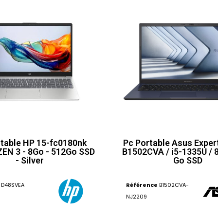
table HP 15-fc0180nk
Pc Portable Asus Expe
EN 3 - 8Go - 512Go SSD
B1502CVA / i5-1335U / 8
- Silver
Go SSD
D48SVEA
Référence
B1502CVA-
NJ2209