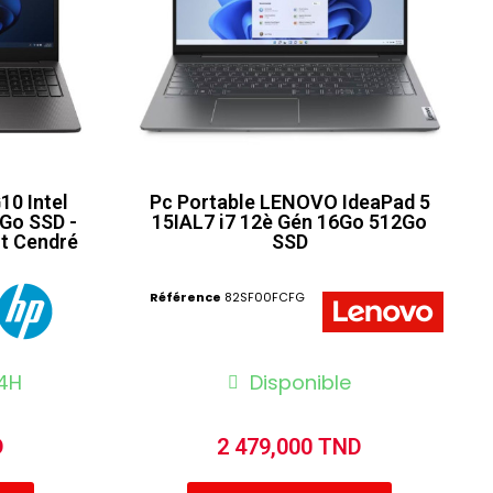
10 Intel
Pc Portable LENOVO IdeaPad 5
2Go SSD -
15IAL7 i7 12è Gén 16Go 512Go
nt Cendré
SSD
Référence
82SF00FCFG
4H
Disponible
D
2 479,000 TND