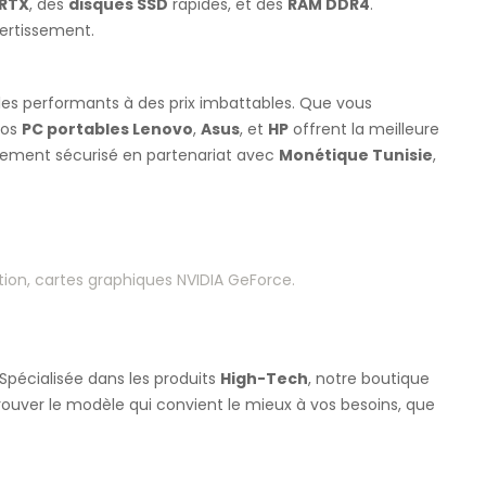
RTX
, des
disques SSD
rapides, et des
RAM DDR4
.
vertissement.
es performants à des prix imbattables. Que vous
nos
PC portables Lenovo
,
Asus
, et
HP
offrent la meilleure
iement sécurisé en partenariat avec
Monétique Tunisie
,
ation, cartes graphiques NVIDIA GeForce.
 Spécialisée dans les produits
High-Tech
, notre boutique
trouver le modèle qui convient le mieux à vos besoins, que