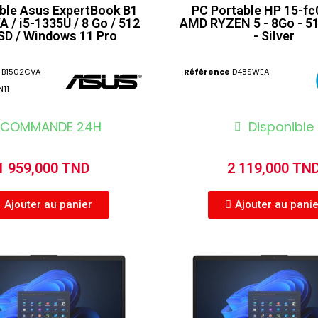
ble Asus ExpertBook B1
PC Portable HP 15-f
 / i5-1335U / 8 Go / 512
AMD RYZEN 5 - 8Go - 5
SD / Windows 11 Pro
- Silver
B1502CVA-
Référence
D48SWEA
11
COMMANDE 24H
Disponible
1 959,000 TND
2 119,000 TN
Ajouter au panier
Ajouter au pani