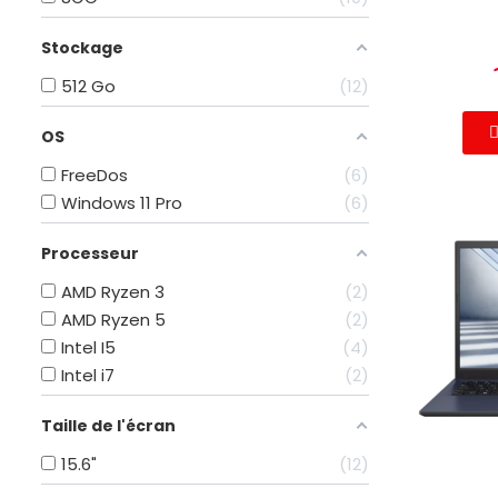
Stockage
512 Go
12
OS
FreeDos
6
Windows 11 Pro
6
Processeur
AMD Ryzen 3
2
AMD Ryzen 5
2
Intel I5
4
Intel i7
2
Taille de l'écran
15.6"
12