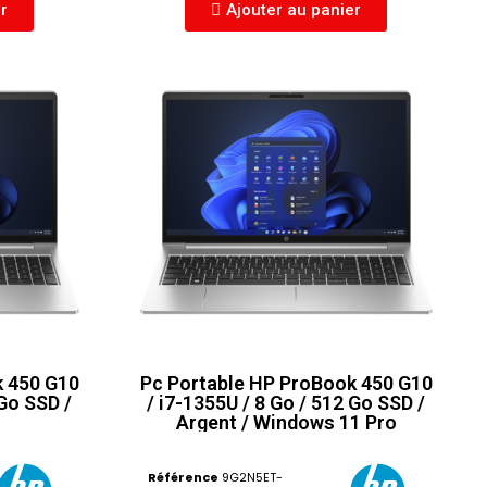
er
Ajouter au panier
k 450 G10
Pc Portable HP ProBook 450 G10
 Go SSD /
/ i7-1355U / 8 Go / 512 Go SSD /
Argent / Windows 11 Pro
Référence
9G2N5ET-