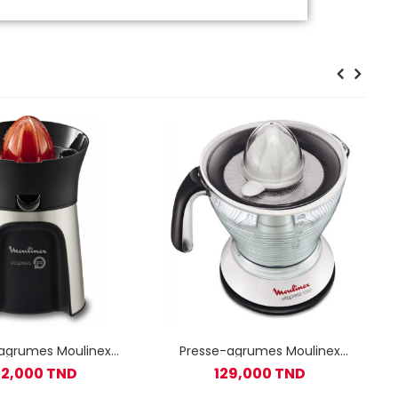
agrumes Moulinex
Presse-agrumes Moulinex
ss Direct Serve 3
vitapress 1L
32,000 TND
129,000 TND
Cônes