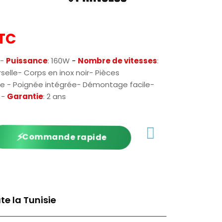
TC
 -
Puissance
: 160W
-
Nombre de vitesses
:
selle- Corps en inox noir- Pièces
le - Poignée intégrée- Démontage facile-
r -
Garantie
: 2 ans
⚡
Commande rapide
te la Tunisie