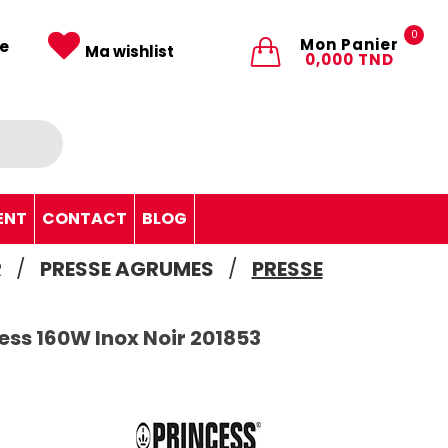
0
Mon Panier
e
Ma wishlist
0,000 TND
ENT
CONTACT
BLOG
R
PRESSE AGRUMES
PRESSE
ess 160W Inox Noir 201853