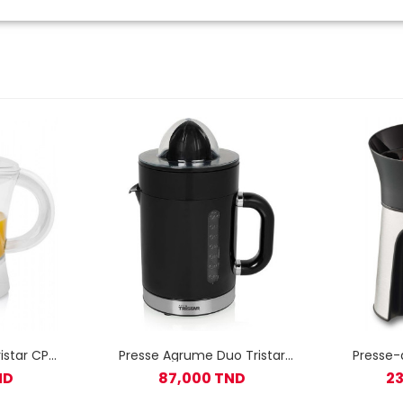
istar CP-
Presse Agrume Duo Tristar
Presse-
anc
CP-3012 40W Noir
Vitapre
ND
87,000 TND
2