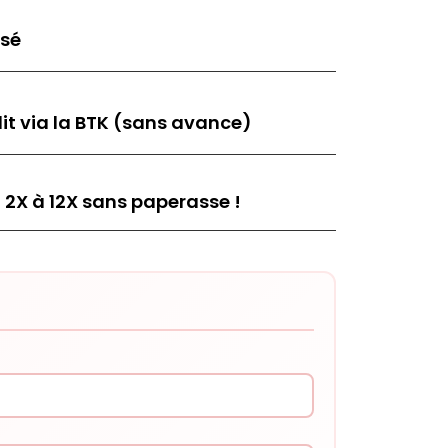
isé
it via la BTK (sans avance)
 2X à 12X sans paperasse !