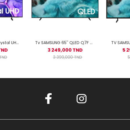
ystal UHD
Tv SAMSUNG 65'' QLED Q7F 4K
TV SAMSU
rt TV
Vision AI Smart TV
HD 4k S
TND
3 249,000 TND
5 
 TND
3 399,000 TND
5