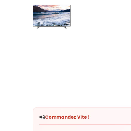
📲
Commandez Vite !