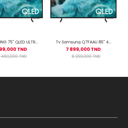
NG 75" QLED ULTRA
Tv Samsung Q7FAAU 85" 4K
MART TV / Q7FAAU
QLED Smart Tv Noir
299,000 TND
7 899,000 TND
 469,000 TND
8 299,000 TND