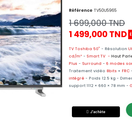
Référence
TV50U5965
1 699,000 TND
1 499,000 TND
É
TV Toshiba 50"
- Résolution
U
cd/m²
-
Smart TV
-
Haut Parl
Plus
-
Surround
-
6 modes so
Traitement vidéo
8bits
+
FRC
intégré
- Poids 12.5 kg - Dime
support 1112 × 660 × 78 mm -
G
J'achète