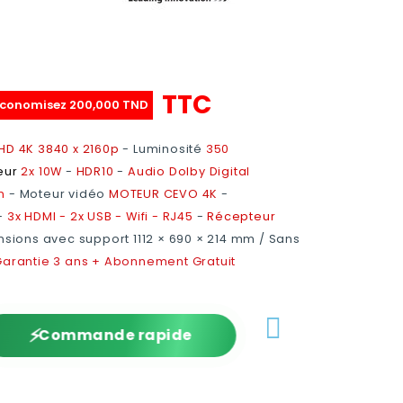
TTC
conomisez 200,000 TND
HD 4K 3840 x 2160p
- Luminosité
350
eur
2x 10W
-
HDR10
-
Audio Dolby Digital
n
- Moteur vidéo
MOTEUR CEVO 4K
-
-
3x HDMI - 2x USB - Wifi - RJ45
-
Récepteur
nsions avec support 1112 × 690 × 214 mm / Sans
arantie 3 ans + Abonnement Gratuit
Commande rapide
⚡