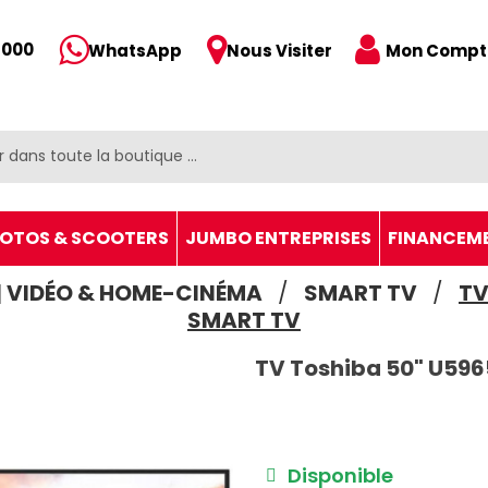
 000
Mon Compt
WhatsApp
Nous Visiter
OTOS & SCOOTERS
JUMBO ENTREPRISES
FINANCEM
| VIDÉO & HOME-CINÉMA
SMART TV
TV
SMART TV
TV Toshiba 50" U596
Disponible