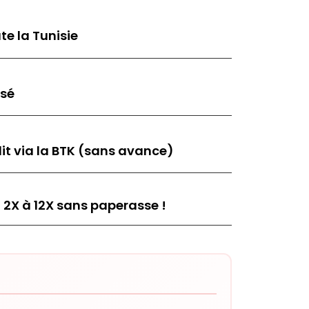
te la Tunisie
isé
it via la BTK (sans avance)
 2X à 12X sans paperasse !