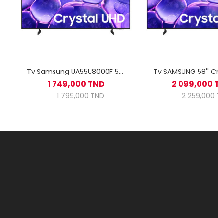
Tv Samsung UA55U8000F 55"
Tv SAMSUNG 58'' Cr
4K Crystal UHD Smart
U8000F 4K Sma
1 749,000 TND
2 099,000 
1 799,000 TND
2 259,000