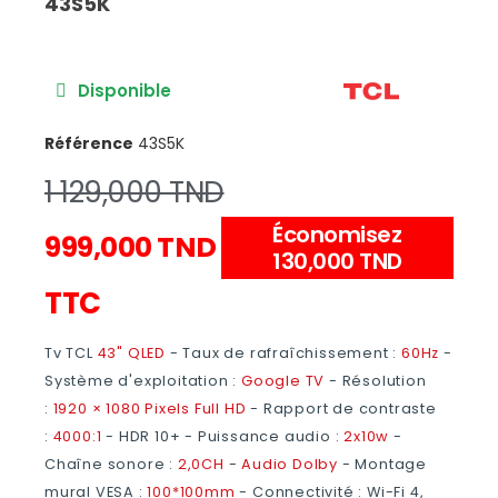
43S5K
Disponible
Référence
43S5K
1 129,000 TND
Économisez
999,000 TND
130,000 TND
TTC
Tv TCL
43" QLED
- Taux de rafraîchissement :
60Hz
-
Système d'exploitation :
Google TV
- Résolution
:
1920 × 1080 Pixels Full HD
- Rapport de contraste
:
4000:1
- HDR 10+ - Puissance audio :
2x10w
-
Chaîne sonore :
2,0CH
-
Audio Dolby
- Montage
mural VESA :
100*100mm
- Connectivité : Wi-Fi 4,