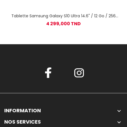
Tablette Samsung Galaxy S10 Ultra 14.6" / 12 Go / 256
Go / Gris
4 299,000 TND
INFORMATION

NOS SERVICES
