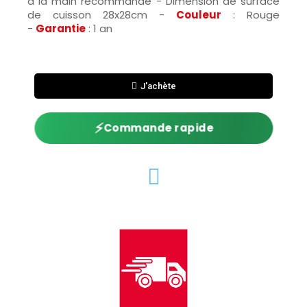
à la main recommandé - Dimension de surface
de cuisson 28x28cm -
Couleur
: Rouge
-
Garantie
: 1 an
J'achète
⚡
Commande rapide