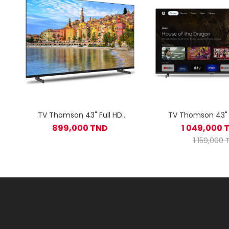
TV Thomson 43" Full HD
TV Thomson 43"
Google TV / 43FG2S14
Google TV Side
899,000 TND
1 049,000 
1 159,000 