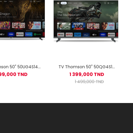
son 50" 50UG4S14
TV Thomson 50" 50QG4S14
Feet Google Tv Noir
QLED Side Feet Google Tv Noir
299,000 TND
1 399,000 TND
1 499,000 TND