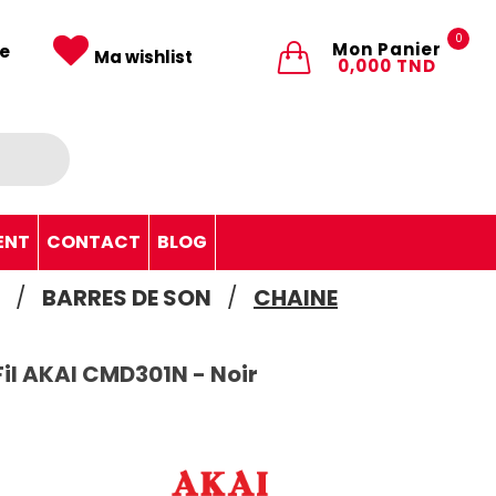
0
Mon Panier
e
Ma wishlist
0,000 TND
ENT
CONTACT
BLOG
BARRES DE SON
CHAINE
il AKAI CMD301N - Noir