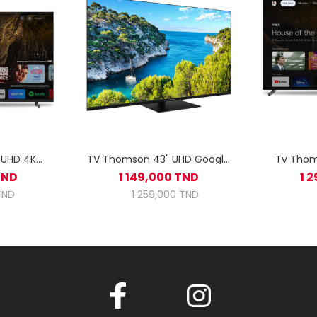
 UHD 4K
TV Thomson 43" UHD Google
Tv Thom
 Feet
TV
UHD Side 
TND
1 149,000 TND
1 
TND
1 259,000 TND