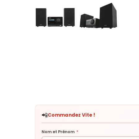
📲
Commandez Vite !
Nom et Prénom
*