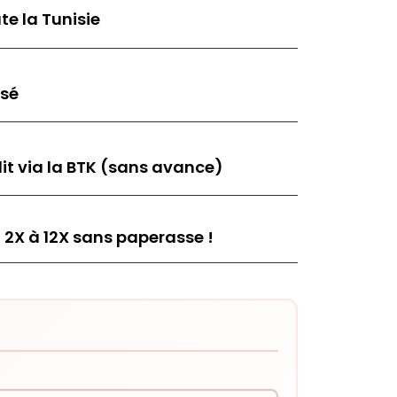
te la Tunisie
isé
it via la BTK (sans avance)
 2X à 12X sans paperasse !