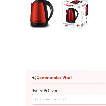
📲
Commandez Vite !
Nom et Prénom
*