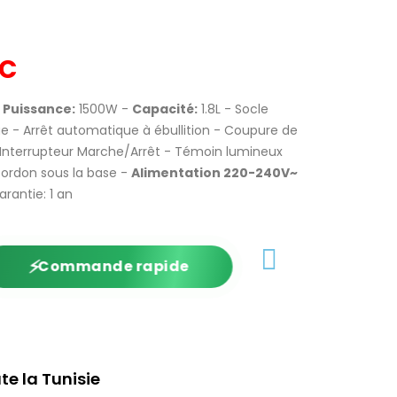
TC
Puissance:
1500W -
Capacité:
1.8L - Socle
e - Arrêt automatique à ébullition - Coupure de
 - Interrupteur Marche/Arrêt - Témoin lumineux
ordon sous la base -
Alimentation 220-240V~
rantie: 1 an
⚡
Commande rapide
te la Tunisie