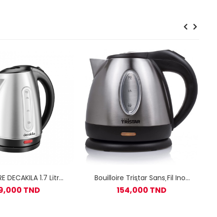
E DECAKILA 1.7 Litre
Bouilloire Tristar Sans Fil Inox
er inoxydable
WK-1323 / 1500W / 1.2L
9,000 TND
154,000 TND