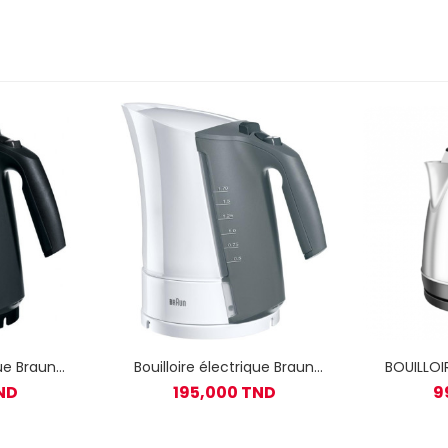
que Braun
Bouilloire électrique Braun
BOUILLOIR
 W - Noir
Multiquick 3 2200 W - Blanc
aci
ND
195,000 TND
9