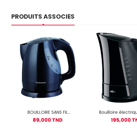
PRODUITS ASSOCIÉS
BOUILLOIRE SANS FIL
Bouilloire électri
TECHWOOD TB-1623 1.6 L -
Multiquick 3 2200
89,000 TND
195,000 T
NOIR