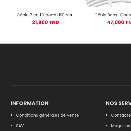
Câble 2 en 1 Xiaomi USB Vers
Câble Boost Charg
Type C et Micro USB / 100 Cm
USB-C vers USB-C
21,900 TND
47,000 T
/ Blanc
Blanc
INFORMATION
NOS SERV
Conditions générales de vente
Contacte
SAV
Magasins