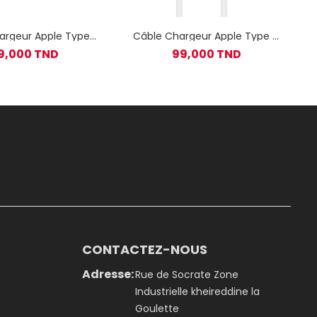
argeur Apple Type-
Câble Chargeur Apple Type C
s Type-C Blanc
Vers Type C Blanc
9,000 TND
99,000 TND
CONTACTEZ-NOUS
Adresse:
Rue de Socrate Zone
Industrielle kheireddine la
Goulette