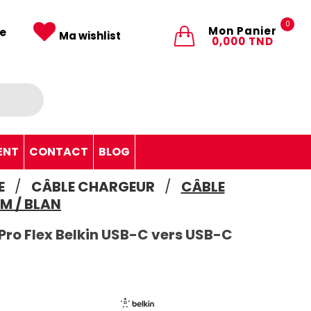
0
Mon Panier
e
Ma wishlist
0,000 TND
ENT
CONTACT
BLOG
E
CÂBLE CHARGEUR
CÂBLE
M / BLAN
Pro Flex Belkin USB-C vers USB-C