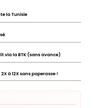
te la Tunisie
isé
it via la BTK (sans avance)
 2X à 12X sans paperasse !