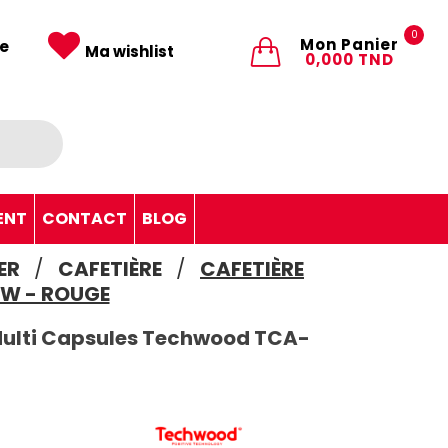
0
Mon Panier
e
Ma wishlist
0,000 TND
ENT
CONTACT
BLOG
ER
CAFETIÈRE
CAFETIÈRE
0W - ROUGE
Multi Capsules Techwood TCA-