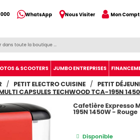
 000
Mon Compt
WhatsApp
Nous Visiter
OTOS & SCOOTERS
JUMBO ENTREPRISES
FINANCEM
R
PETIT ELECTRO CUISINE
PETIT DÉJEUN
MULTI CAPSULES TECHWOOD TCA-195N 145
Cafetière Expresso 
195N 1450W - Rouge
Disponible