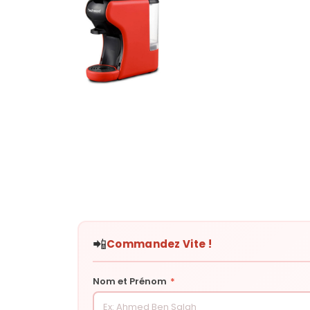
📲
Commandez Vite !
Nom et Prénom
*