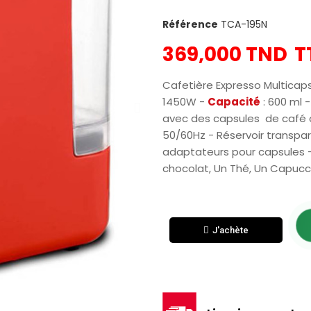
Référence
TCA-195N
369,000 TND
T
Cafetière Expresso Multica
1450W -
Capacité
: 600 ml 
avec des capsules de café o
50/60Hz - Réservoir transpa
adaptateurs pour capsules - 
chocolat, Un Thé, Un Capucci
J'achète