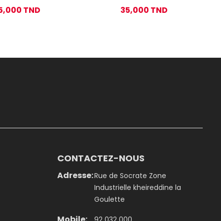
933 800ML Noir
ZLN4926 0,5 Litre - Beige
5,000 TND
35,000 TND
CONTACTEZ-NOUS
Adresse:
Rue de Socrate Zone
Industrielle kheireddine la
Goulette
Mobile:
92 032 000