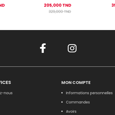
OK0016-R 700W - Noir
ZLN4
ND
205,000 TND
3
329,000 TND
ICES
MON COMPTE
z-nous
Informations personnelles
Commandes
Avoirs