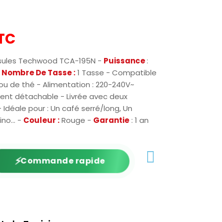
TC
psules Techwood TCA-195N -
Puissance
:
-
Nombre De Tasse :
1 Tasse - Compatible
u de thé - Alimentation : 220-240V~
rent détachable - Livrée avec deux
Idéale pour : Un café serré/long, Un
no... -
Couleur :
Rouge -
Garantie
: 1 an
⚡
Commande rapide