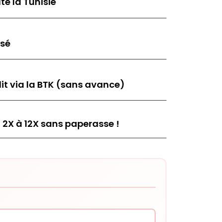
te la Tunisie
isé
it via la BTK (sans avance)
 2X à 12X sans paperasse !