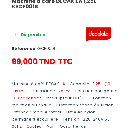
Machine à café DECAKILA 1,25L
KECF001B
Disponible
Référence
KECF001B
99,000 TND
TTC
Machine à café DECAKILA - Capacité :
1.25L（10
tasses）
- Puissance :
750W
- Fonction anti goutte
:
30 secondes
- Interrupteur ON/OFF - Fonction
maintien au chaud - Protection sèche ébullition -
Entonnoir mobile rotatif - Filtre en nylon
permanent et cuillère - Tension : 220-240V 50-
60Hz - Couleur : Noir - Garantie 1an