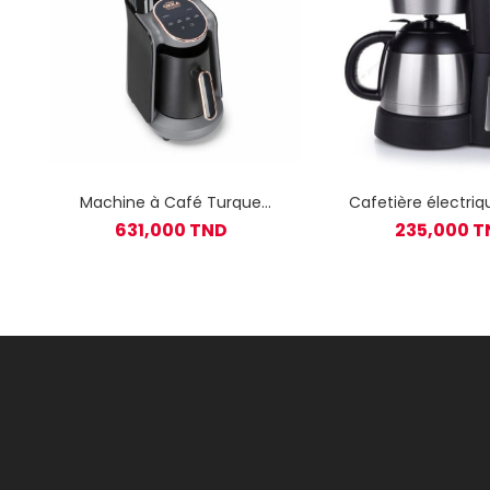
Machine à Café Turque
Cafetière électriqu
ARZUM 700W OK005 - Noir
CM-1234
631,000 TND
235,000 T