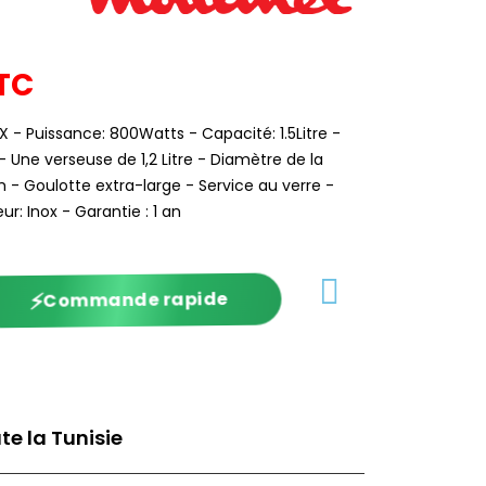
TC
 - Puissance: 800Watts - Capacité: 1.5Litre -
- Une verseuse de 1,2 Litre - Diamètre de la
 - Goulotte extra-large - Service au verre -
ur: Inox - Garantie : 1 an
⚡
Commande rapide
te la Tunisie