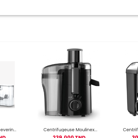
everin
Centrifugeuse Moulinex
Centri
Frutelia Plus JU370810 450W
Fruitel
ND
239,000 TND
30