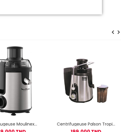
fugeuse Moulinex
Centrifugeuse Palson Tropic
ia+ Metal JU420D10
400W PALSON
9,000 TND
199,000 TND