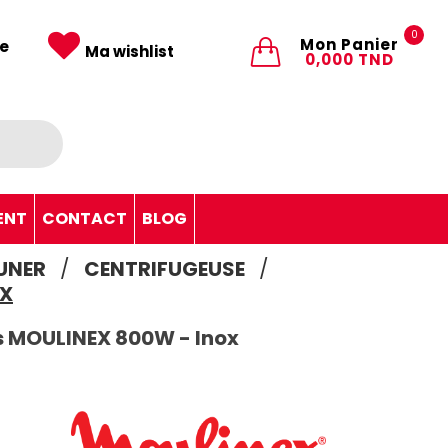
0
Mon Panier
e
Ma wishlist
0,000 TND
ENT
CONTACT
BLOG
EUNER
CENTRIFUGEUSE
OX
s MOULINEX 800W - Inox