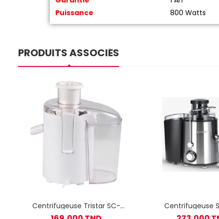
Puissance
800 Watts
PRODUITS ASSOCIÉS
Centrifugeuse Tristar SC-
Centrifugeuse S
2286 250W Blanc
ES3566
169,000 TND
273,000 T