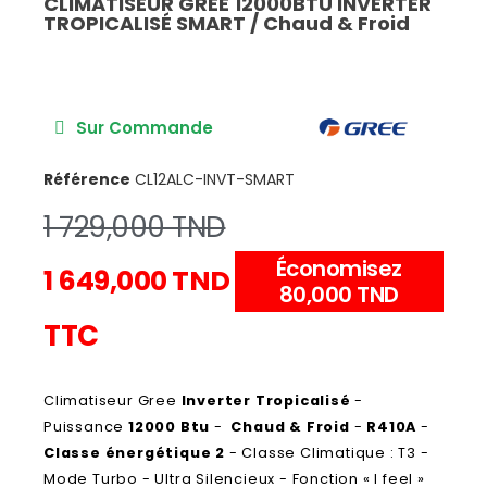
CLIMATISEUR GREE 12000BTU INVERTER
TROPICALISÉ SMART / Chaud & Froid
Sur Commande
Référence
CL12ALC-INVT-SMART
1 729,000 TND
Économisez
1 649,000 TND
80,000 TND
TTC
Climatiseur Gree
Inverter Tropicalisé
-
Puissance
12000 Btu
-
Chaud & Froid
-
R410A
-
Classe énergétique 2
- Classe Climatique : T3 -
Mode Turbo - Ultra Silencieux - Fonction « I feel »