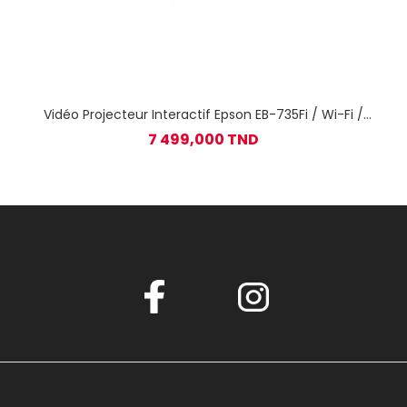
Vidéo Projecteur Interactif Epson EB-735Fi / Wi-Fi /
Blanc
7 499,000 TND