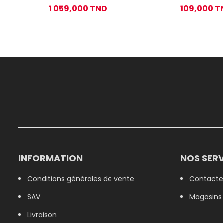
9-010 3D
Femme FS1000 ave
1 059,000 TND
109,000 T
Blanc
INFORMATION
NOS SERV
Conditions générales de vente
Contacte
SAV
Magasins
Livraison