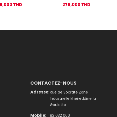
E80-M Pour Visage
HL76
25,000 TND
279,000 TND
CONTACTEZ-NOUS
Adresse:
Rue de Socrate Zone
Industrielle kheireddine la
Goulette
Mobile:
92 032 000