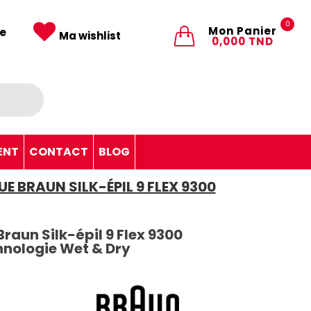
0
Mon Panier
e
Ma wishlist
0,000 TND
ENT
CONTACT
BLOG
E BRAUN SILK-ÉPIL 9 FLEX 9300
Braun Silk-épil 9 Flex 9300
hnologie Wet & Dry