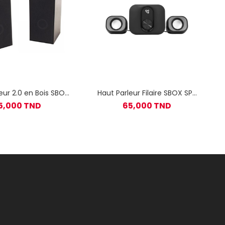
eur 2.0 en Bois SBOX
Haut Parleur Filaire SBOX SP-
SP-649
182 Stéréo 2.1 - Noir
5,000 TND
65,000 TND