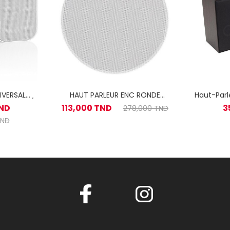
IVERSAL
HAUT PARLEUR ENC RONDE
Haut-Parl
 20-60W /
20W BL FL30
TND
113,000 TND
3
278,000 TND
TND