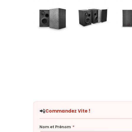
📲
Commandez Vite !
Nom et Prénom
*