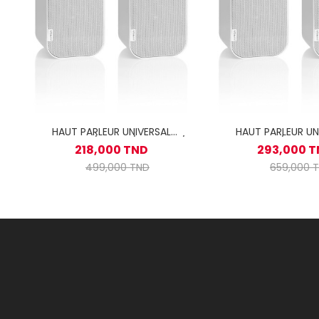
HAUT PARLEUR UNIVERSAL
HAUT PARLEUR UN
ARTSOUND / 2VOIE / 10-40W /
ARTSOUND / 2VOIE
218,000 TND
293,000 
UNI20W
UNI30W
499,000 TND
659,000 