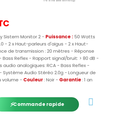
TC
y Sistem Monitor 2 -
Puissance
:
50 Watts
.0 - 2 x Haut-parleurs d'aigus - 2 x Haut-
ance de transmission : 20 mètres - Réponse
- Bass Reflex - Rapport signal/bruit: > 80 dB -
s audio analogiques: RCA - Bass Reflex -
A - Système Audio Stéréo 2.0g - Longueur de
u volume -
Couleur
: Noir -
Garantie
: 1 an
⚡
Commande rapide