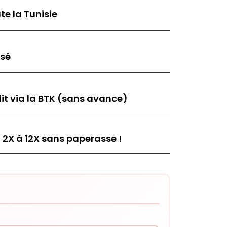
te la Tunisie
isé
it via la BTK (sans avance)
 2X à 12X sans paperasse !