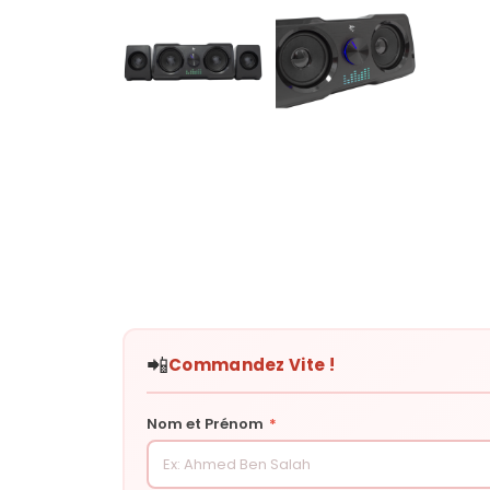
📲
Commandez Vite !
Nom et Prénom
*