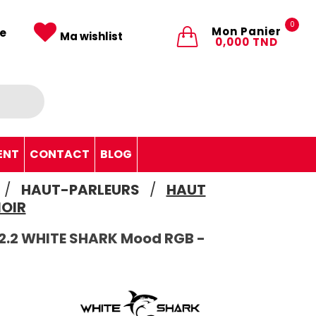
0
Mon Panier
e
Ma wishlist
0,000 TND
ENT
CONTACT
BLOG
HAUT-PARLEURS
HAUT
NOIR
2.2 WHITE SHARK Mood RGB -