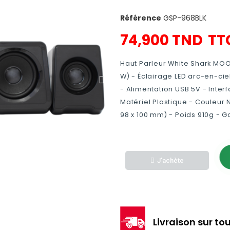
Référence
GSP-968BLK
74,900 TND
TT
Haut Parleur White Shark MOO
W) - Éclairage LED arc-en-cie
- Alimentation USB 5V - Inter
Matériel Plastique - Couleur 
98 x 100 mm) - Poids 910g - G
J'achète
Livraison sur tou