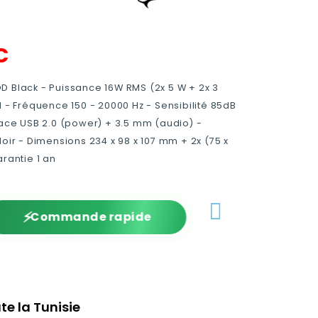
C
D Black - Puissance 16W RMS (2x 5 W + 2x 3
l - Fréquence 150 - 20000 Hz - Sensibilité 85dB
face USB 2.0 (power) + 3.5 mm (audio) -
Noir - Dimensions 234 x 98 x 107 mm + 2x (75 x
arantie 1 an
⚡
Commande rapide
te la Tunisie