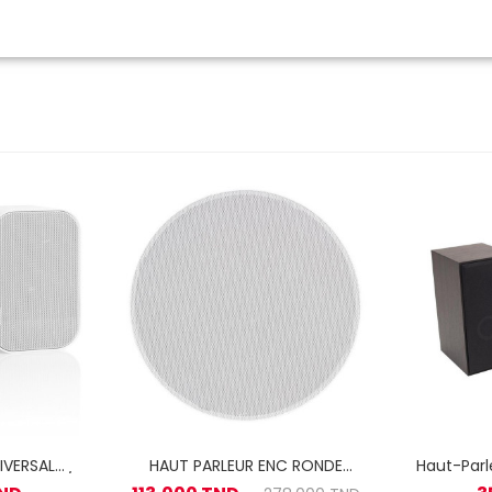
IVERSAL
HAUT PARLEUR ENC RONDE
Haut-Parl
 20-60W /
20W BL FL30