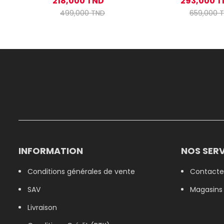
218,000 TND
293,000 
UNI20W
UNI30W
499,000 TND
659,000 
INFORMATION
NOS SERV
Conditions générales de vente
Contacte
SAV
Magasins
Livraison