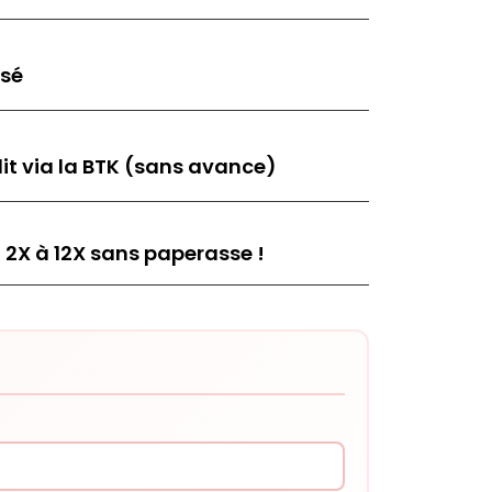
isé
it via la BTK (sans avance)
 2X à 12X sans paperasse !