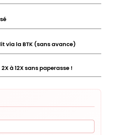
isé
it via la BTK (sans avance)
 2X à 12X sans paperasse !