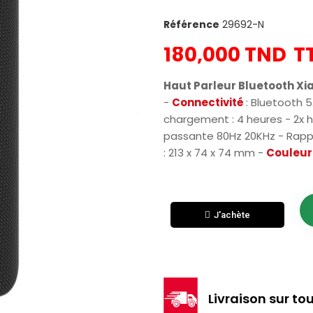
Référence
29692-N
180,000 TND
T
Haut Parleur Bluetooth Xi
-
Connectivité
: Bluetooth 5
chargement : 4 heures - 2x 
passante 80Hz 20KHz - Rapp
: 213 x 74 x 74 mm -
Couleu
J'achète
Livraison sur tou