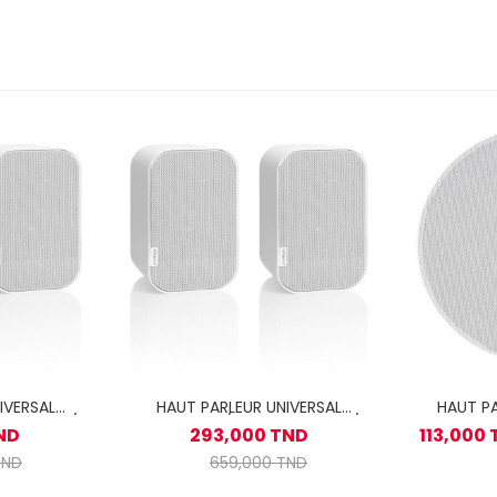
IVERSAL
HAUT PARLEUR UNIVERSAL
HAUT P
/ 10-40W /
ARTSOUND / 2VOIE 20-60W /
ND
293,000 TND
113,000
UNI30W
TND
659,000 TND