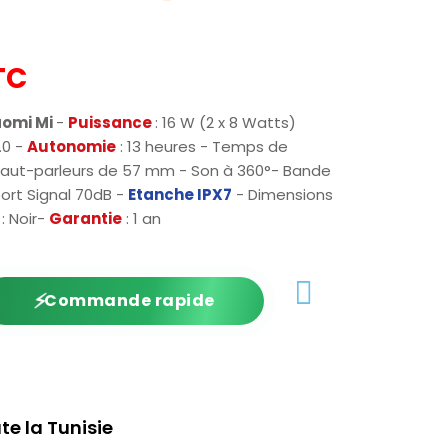
TC
aomi Mi
-
Puissance
: 16 W (2 x 8 Watts)
.0 -
Autonomie
: 13 heures - Temps de
haut-parleurs de 57 mm - Son à 360°- Bande
ort Signal 70dB -
Etanche IPX7
- Dimensions
r
: Noir-
Garantie
: 1 an
⚡
Commande rapide
te la Tunisie