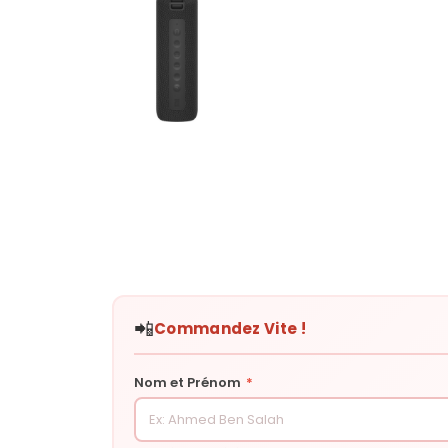
📲
Commandez Vite !
Nom et Prénom
*