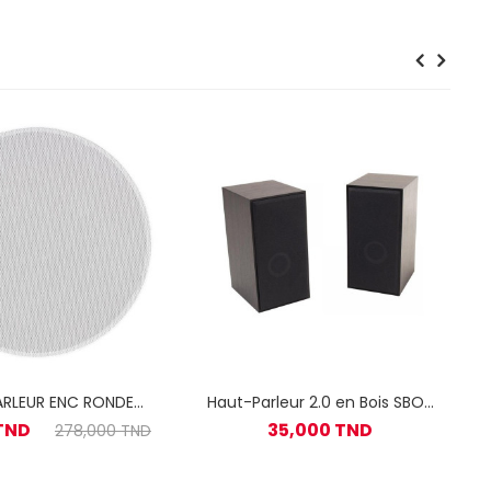
ARLEUR ENC RONDE
Haut-Parleur 2.0 en Bois SBOX
20W BL FL30
SP-649
 TND
35,000 TND
278,000 TND