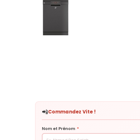
📲
Commandez Vite !
Nom et Prénom
*