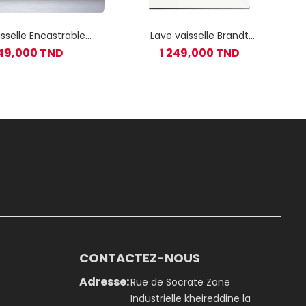
sselle Encastrable
Lave vaisselle Brandt
DT BDB424LX 14
DFH135TW 13 couverts Avec
849,000 TND
1 249,000 TND
uverts - inox
Afficheur - Blanc
CONTACTEZ-NOUS
Adresse:
Rue de Socrate Zone
Industrielle kheireddine la