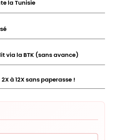
te la Tunisie
isé
it via la BTK (sans avance)
 2X à 12X sans paperasse !