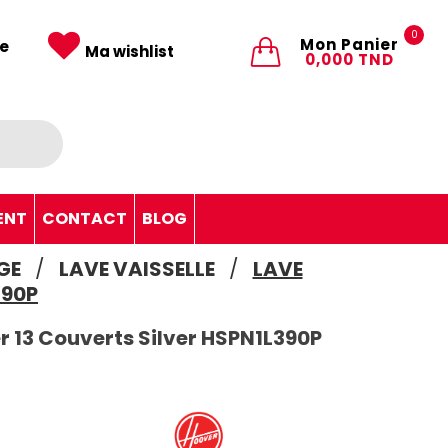
0
Mon Panier
e
Ma wishlist
0,000 TND
ENT
CONTACT
BLOG
GE
LAVE VAISSELLE
LAVE
390P
r 13 Couverts Silver HSPN1L390P