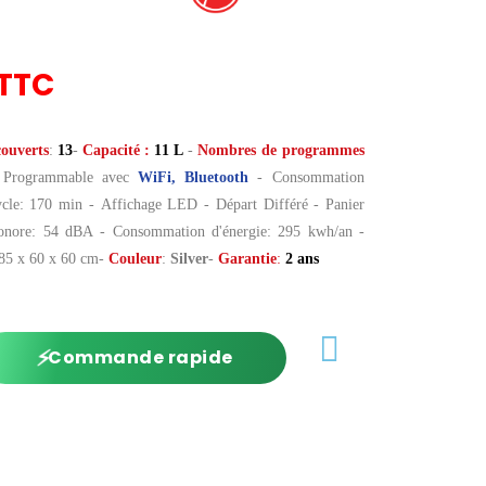
TTC
ouverts
:
13
-
Capacité
:
11 L
-
Nombres de programmes
Programmable avec
WiFi, Bluetooth
- Consommation
ycle: 170 min - Affichage LED - Départ Différé - Panier
onore: 54 dBA - Consommation d'énergie: 295 kwh/an -
 85 x 60 x 60 cm-
Couleur
:
Silver
-
Garantie
:
2 ans
⚡
Commande rapide