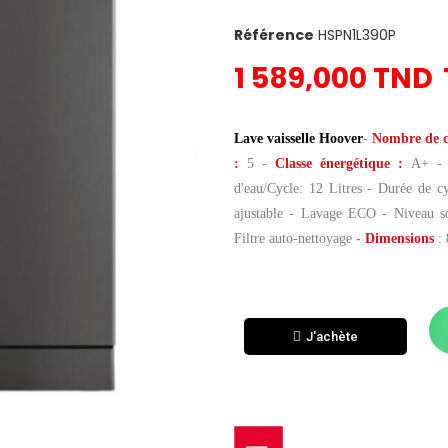
Référence
HSPN1L390P
1 589,000 TND
Lave vaisselle Hoover
-
Nombre de c
:
5 -
Classe énergétique :
A+ - 
d'eau/Cycle: 12 Litres - Durée de c
ajustable - Lavage ECO - Niveau s
Filtre auto-nettoyage
-
Dimensions
:
J'achète