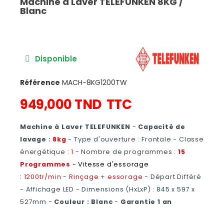
Machine à Laver TELEFUNKEN 8KG /
Blanc
Disponible
Référence
MACH-8KG1200TW
949,000 TND
TTC
Machine à Laver TELEFUNKEN
-
Capacité de
lavage :
8kg
- Type d'ouverture :
Frontale
- Classe
énergétique :
1
- Nombre de programmes :
15
Programmes
- Vitesse d'essorage
:
1200tr/min
-
Rinçage + essorage
- Départ Différé
- Affichage LED -
Dimensions (HxLxP) :
845 x 597 x
527mm -
Couleur :
Blanc
-
Garantie 1 an