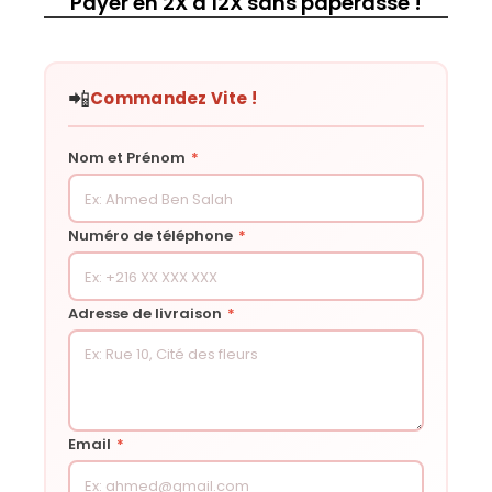
Payer en 2X à 12X sans paperasse !
📲
Commandez Vite !
Nom et Prénom
*
Numéro de téléphone
*
Adresse de livraison
*
Email
*