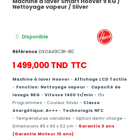
Machine à laver Smart Hoover 9 KG /
Nettoyage vapeur / Silver
Disponible
Référence
DXOA49C3R-80
1 499,000 TND
TTC
Machine à laver Hoover
-
Affichage LCD Tactile
-
Fonction:
Nettoyage vapeur
-
Capacité de
lavage 9KG
-
Vitesse 1400 tr/min
- 15x
Programmes - Couleur Silver -
Classe
énergétique: A+++
-
Technologie NFC
- Températures variables - Option demi-charge -
Dimensions 85 x 60 x 52 cm -
Garantie 3 ans
(Garantie Moteur 10 ans)