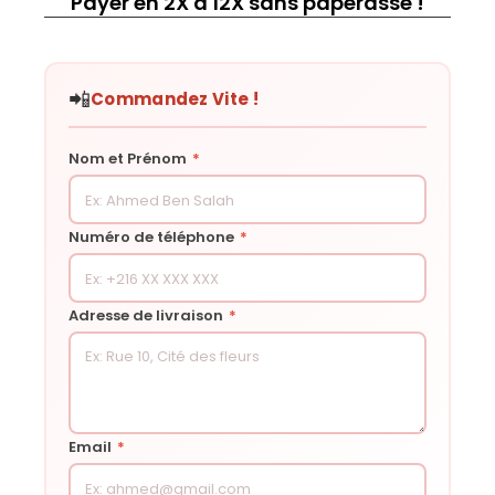
Payer en 2X à 12X sans paperasse !
📲
Commandez Vite !
Nom et Prénom
*
Numéro de téléphone
*
Adresse de livraison
*
Email
*