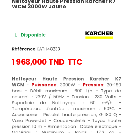
Nettoyeur Haute Pression Karcher K7
WCM 3000W Jaune
Disponible
Référence
KATH48233
1 968,000 TND
TTC
Nettoyeur Haute Pression Karcher K7
WCM
-
Puissance:
3000W -
Pression
: 20-180
bars - Débit maximum : 600 L/h - Type de
courant : 230V / 50Hz - Tension : 230 Volts -
Superficie de Nettoyage : 60 m²/h -
Température d'entrée : maximum : 60°C -
Accessoires : Pistolet haute pression, G 180 Q -
Vario PowerJet - Coupe-saleté - Tuyau haute
pression 10 m - Alimentation : Câble électrique -
Matériau : ‎Aluminium - Poids : 17.2 Kg -