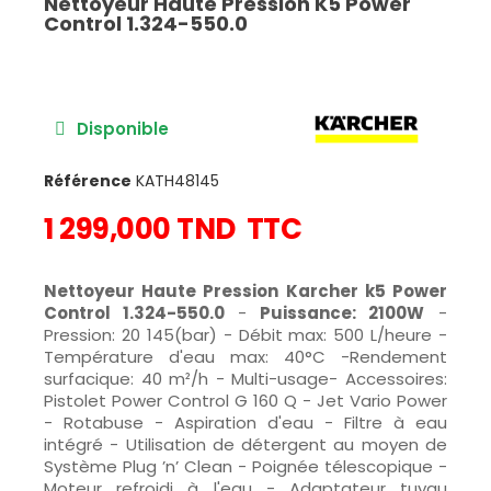
Nettoyeur Haute Pression K5 Power
Control 1.324-550.0
Disponible
Référence
KATH48145
1 299,000 TND
TTC
Nettoyeur Haute Pression Karcher k5 Power
Control 1.324-550.0
-
Puissance: 2100W
-
Pression: 20 145(bar) - Débit max: 500 L/heure -
Température d'eau max: 40°C -Rendement
surfacique: 40 m²/h - Multi-usage- Accessoires:
Pistolet Power Control G 160 Q - Jet Vario Power
- Rotabuse - Aspiration d'eau - Filtre à eau
intégré - Utilisation de détergent au moyen de
Système Plug ’n’ Clean - Poignée télescopique -
Moteur refroidi à l'eau - Adaptateur tuyau