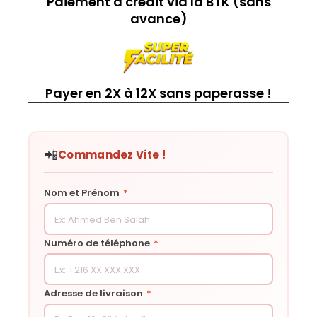
Paiement à crédit via la BTK (sans
avance)
Payer en 2X à 12X sans paperasse !
📲
Commandez Vite !
Nom et Prénom
*
Numéro de téléphone
*
Adresse de livraison
*