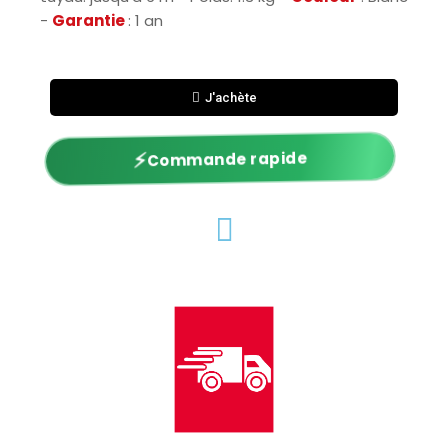
-
Garantie
: 1 an
J'achète
⚡
Commande rapide