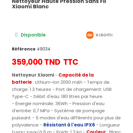
Nettoyeur Haute Pression Sans Fil
Xiaomi Blanc
Disponible
Référence
49034
359,000 TND
TTC
Nettoyeur Xiaomi
-
Capacité de la
batterie
:
Lithium-Ion
2000 mAh - Temps de
charge: 1.3 heures - Port de chargement: USB
Type-C - Débit d'eau: 180 litres par heure
-
Énergie nominale: 36Wh
- Pression d'eau
d'entrée: 0,7 MPa - Système de pompage
puissant - 5 modes d'eau différents pour plus de
polyvalence -
Résistant à l'eau IPX6
- Longueur
tuyau: jusqu'à 6 m - Poids: 1.3 kg
-
Couleur
: Blanc