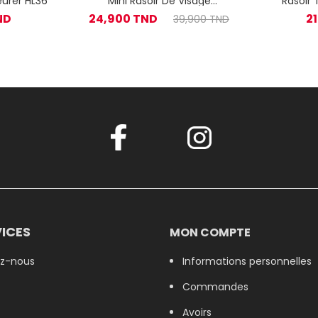
eurer HL36
Mini Rasoir De Visage
Rasoir
Westinghouse WH1113 - Rose
Braun Ser
ND
24,900 TND
2
39,900 TND
ICES
MON COMPTE
z-nous
Informations personnelles
Commandes
Avoirs