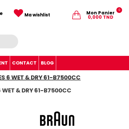
0
Mon Panier
e
Ma wishlist
0,000 TND
ENT
CONTACT
BLOG
ES 6 WET & DRY 61-B7500CC
 6 WET & DRY 61-B7500CC