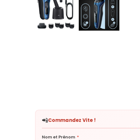
📲
Commandez Vite !
Nom et Prénom
*