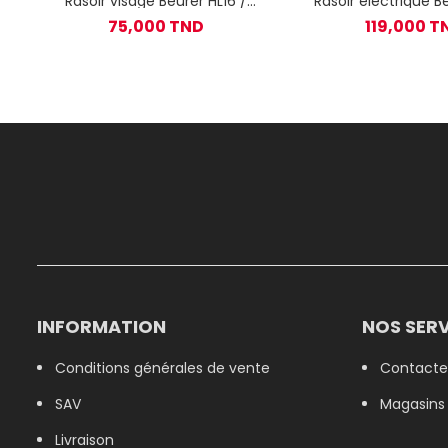
Rasoir visage Beurer HL16 /
Rasoir électrique B
Blanc
75,000 TND
119,000 T
INFORMATION
NOS SERV
Conditions générales de vente
Contacte
SAV
Magasins
Livraison