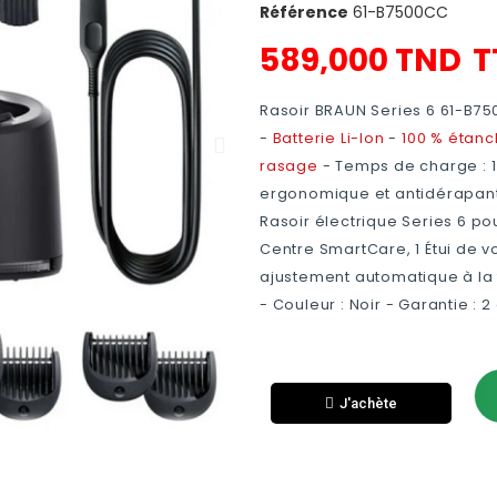
Référence
61-B7500CC
589,000 TND
T
Rasoir BRAUN Series 6 61-B7
-
Batterie Li-Ion
-
100 % étan
rasage
- Temps de charge :
ergonomique et antidérapant -
Rasoir électrique Series 6 p
Centre SmartCare, 1 Étui de v
ajustement automatique à la 
- Couleur : Noir - Garantie : 2
J'achète